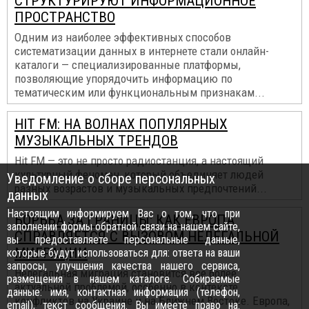
СТРУКТУРИРУЮТ ИНФОРМАЦИОННОЕ
ПРОСТРАНСТВО
Одним из наиболее эффективных способов
систематизации данных в интернете стали онлайн-
каталоги — специализированные платформы,
позволяющие упорядочить информацию по
тематическим или функциональным признакам...
HIT FM: НА ВОЛНАХ ПОПУЛЯРНЫХ
МУЗЫКАЛЬНЫХ ТРЕНДОВ
Hit FM — это не просто радиостанция, а настоящий
культурный феномен, который объединяет людей
Уведомление о сборе персональных
разных возрастов и музыкальных предпочтений...
данных
Настоящим информируем Вас о том, что при
БОРЬБА ЗА ГРАНИЦЫ: КАК ЕВРОПА
заполнении формы обратной связи на нашем сайте,
СПРАВЛЯЕТСЯ С ВЫЗОВОМ НЕЛЕГАЛЬНОЙ
вы предоставляете персональные данные,
МИГРАЦИИ
которые будут использоваться для: ответа на ваши
запросы, улучшения качества нашего сервиса,
Нелегальная миграция становится все более
размещения в нашем каталоге. Собираемые
актуальной проблемой, особенно в контексте
данные: имя, контактная информация (телефон,
конфликтов на Украине и на Ближнем Востоке. Европа,
email), текст сообщения. Вы имеете право на: