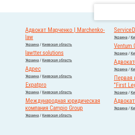
Адвокат Марченко | Marchenko-
Service
law
Украина
/
Ки
Украина
/
Киевская область
Ventum 
lawtter.solutions
Украина
/
Ки
Украина
/
Киевская область
Адвокат
Адрес
Украина
/
Ки
Украина
/
Киевская область
Первая 
Expatpro
"First Le
Украина
/
Киевская область
Украина
/
Ки
Международная юридическая
Адвокат
компания Campio Group
Украина
/
Ки
Украина
/
Киевская область