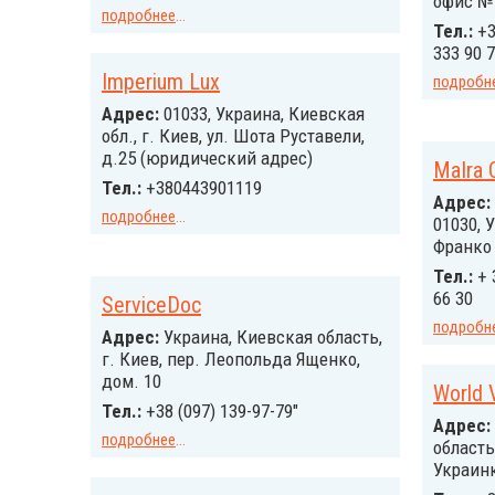
офис №
подробнее
...
Тел.:
+3
333 90 7
Imperium Lux
подробн
Адрес:
01033, Украина, Киевская
обл., г. Киев, ул. Шота Руставели,
д.25 (юридический адрес)
MaIra 
Тел.:
+380443901119
Адрес:
подробнее
...
01030, У
Франко 
Тел.:
+ 
66 30
ServiceDoc
подробн
Адрес:
Украина, Киевская область,
г. Киев, пер. Леопольда Ященко,
дом. 10
World 
Тел.:
+38 (097) 139-97-79"
Адрес:
подробнее
...
область
Украинк