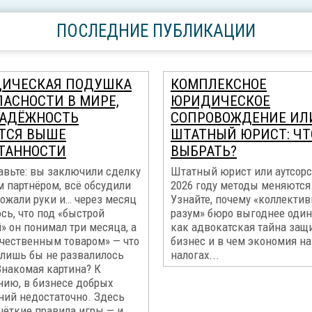
ПОСЛЕДНИЕ ПУБЛИКАЦИИ
ИЧЕСКАЯ ПОДУШКА
КОМПЛЕКСНОЕ
ПАСНОСТИ В МИРЕ,
ЮРИДИЧЕСКОЕ
НАДЁЖНОСТЬ
СОПРОВОЖДЕНИЕ ИЛ
ТСЯ ВЫШЕ
ШТАТНЫЙ ЮРИСТ: ЧТ
ТАННОСТИ
ВЫБРАТЬ?
авьте: вы заключили сделку
Штатный юрист или аутсорс
 партнёром, всё обсудили
2026 году методы меняются
пожали руки и… через месяц
Узнайте, почему «коллекти
сь, что под «быстрой
разум» бюро выгоднее один
» он понимал три месяца, а
как адвокатская тайна защ
ачественным товаром» — что
бизнес и в чем экономия на
 лишь бы не развалилось
налогах...
Знакомая картина? К
нию, в бизнесе добрых
ний недостаточно. Здесь
чёткие правила игры — и