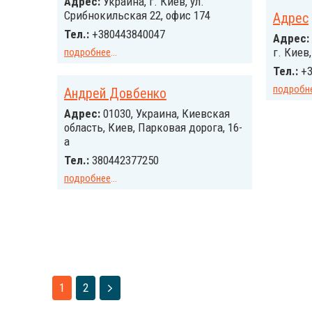
Адрес:
Украина, г. Киев, ул.
Срибнокильская 22, офис 174
Адрес
Тел.:
+380443840047
Адрес:
г. Киев
подробнее
...
Тел.:
+3
подробн
Андрей Довбенко
Адрес:
01030, Украина, Киевская
область, Киев, Парковая дорога, 16-
а
Тел.:
380442377250
подробнее
...
1
2