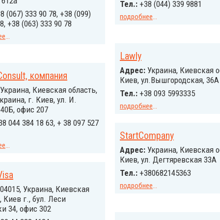
 612а
Тел.:
+38 (044) 339 9881
8 (067) 333 90 78, +38 (099)
подробнее
...
8, +38 (063) 333 90 78
ее
...
Lawly
Адрес:
Украина, Киевская об
Consult, компания
Киев, ул.Вышгородская, 36А
Украина, Киевская область,
Тел.:
+38 093 5993335
краина, г. Киев, ул. И.
подробнее
...
40Б, офис 207
38 044 384 18 63, + 38 097 527
StartCompany
ее
...
Адрес:
Украина, Киевская о
Киев, ул. Дегтяревская 33А
Тел.:
+380682145363
Visa
подробнее
...
04015, Украина, Киевская
, Киев г., бул. Леси
и 34, офис 302