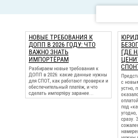
НОВЫЕ ТРЕБОВАНИЯ К
ЮРИД
ДОПП В 2026 ГОДУ: ЧТО
БЕЗО
ВАЖНО ЗНАТЬ
ГДЕ 
ИМПОРТЁРАМ
ЦЕНИ
СПОН
Разбираем новые требования к
ДОПП в 2026: какие данные нужны
Предст
для СПОТ, как работают проверки и
с новым
обеспечительный платёж, и что
устно, 
сделать импортёру заранее...
оказало
оплатой
под «к
угодно,
сразу. 
сожале
намере
нужны 