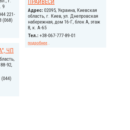
л., г.
ПРАЙВЕСИ
. 9
Адрес:
02095, Украина, Киевская
044 221-
область, г. Киев, ул. Днепровская
8 (068)
набережная, дом 16-Г, блок А, этаж
8, к. А-65
Тел.:
+38-067-777-89-01
подробнее
...
А", ЧП
бласть,
88-92,
 (044)