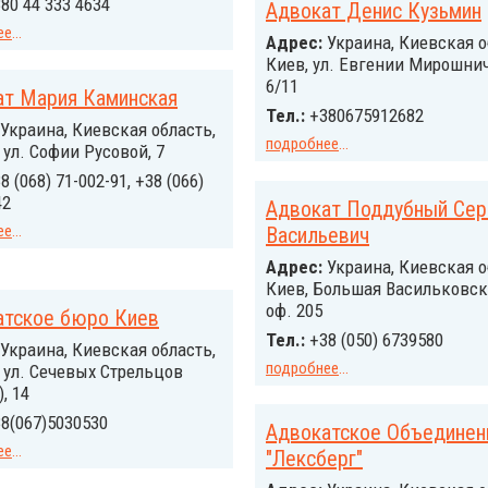
80 44 333 4634
Адвокат Денис Кузьмин
ее
...
Адрес:
Украина, Киевская об
Киев, ул. Евгении Мирошни
6/11
ат Мария Каминская
Тел.:
+380675912682
Украина, Киевская область,
подробнее
...
, ул. Софии Русовой, 7
8 (068) 71-002-91, +38 (066)
42
Адвокат Поддубный Сер
ее
...
Васильевич
Адрес:
Украина, Киевская о
Киев, Большая Васильковска
оф. 205
атское бюро Киев
Тел.:
+38 (050) 6739580
Украина, Киевская область,
подробнее
...
, ул. Сечевых Стрельцов
, 14
8(067)5030530
Адвокатское Объединен
ее
...
"Лексберг"