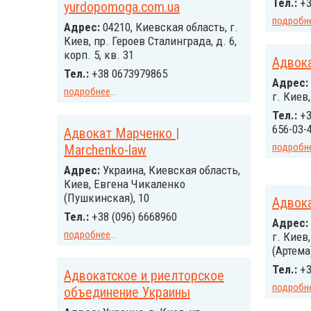
Тел.:
+3
yurdopomoga.com.ua
подробн
Адрес:
04210, Киевская область, г.
Киев, пр. Героев Сталинграда, д. 6,
корп. 5, кв. 31
Адвок
Тел.:
+38 0673979865
Адрес:
подробнее
...
г. Киев
Тел.:
+3
656-03-
Адвокат Марченко |
подробн
Marchenko-law
Адрес:
Украина, Киевская область,
Киев, Евгена Чикаленко
(Пушкинская), 10
Адвок
Тел.:
+38 (096) 6668960
Адрес:
подробнее
...
г. Киев
(Артема)
Тел.:
+3
Адвокатское и риелторское
подробн
объединение Украины