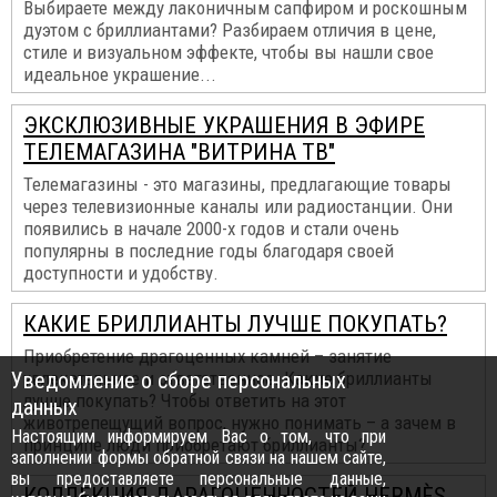
Выбираете между лаконичным сапфиром и роскошным
дуэтом с бриллиантами? Разбираем отличия в цене,
стиле и визуальном эффекте, чтобы вы нашли свое
идеальное украшение...
ЭКСКЛЮЗИВНЫЕ УКРАШЕНИЯ В ЭФИРЕ
ТЕЛЕМАГАЗИНА "ВИТРИНА ТВ"
Телемагазины - это магазины, предлагающие товары
через телевизионные каналы или радиостанции. Они
появились в начале 2000-х годов и стали очень
популярны в последние годы благодаря своей
доступности и удобству.
КАКИЕ БРИЛЛИАНТЫ ЛУЧШЕ ПОКУПАТЬ?
Приобретение драгоценных камней – занятие
Уведомление о сборе персональных
увлекательное и ответственное. Какие бриллианты
лучше покупать? Чтобы ответить на этот
данных
животрепещущий вопрос, нужно понимать – а зачем в
Настоящим информируем Вас о том, что при
принципе люди приобретают бриллианты?
заполнении формы обратной связи на нашем сайте,
вы предоставляете персональные данные,
КОЛЛЕКЦИЯ ДАРАГОЦЕННОСТЕЙ HERMÈS