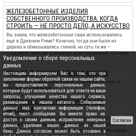
ЖЕЛЕЗОБЕТОННЫЕ ИЗДЕЛИЯ
СОБСТВЕННОГО ПРОИЗВОДСТВА: КОГДА
СТРОИТЬ — НЕ ПРОСТО ДЕЛО, А ИСКУССТВО
Вы знали, что железобетонные сваи использовались
ещё в Древнем Риме? Конечно, тогда они были из
дерева и обмазывались глиной, но суть та же —
создавать прочное основание для сооружений. Сегодня
Уведомление о сборе персональных
технологии шагнули далеко вперёд,
данных
ЖБИ ОТ ПРОИЗВОДИТЕЛЯ В МОСКВЕ
Настоящим информируем Вас о том, что при
заполнении формы обратной связи на нашем сайте,
Актуальность железобетонных изделий в России не
вы предоставляете персональные данные,
подлежит сомнению
которые будут использоваться для: ответа на ваши
запросы, улучшения качества нашего сервиса,
ПРЕИМУЩЕСТВА КЕРАМИЧЕСКОГО
размещения в нашем каталоге. Собираемые
данные: имя, контактная информация (телефон,
КИРПИЧА
email), текст сообщения. Вы имеете право на:
Керамический кирпич используется в строительстве не
доступ к своим данным, исправление неверных
первый год для возведения зданий и облицовки стен.
данных, удаление ваших данных из нашей
Это экологичное и безопасное в использовании сырье,
базы. Данное согласие может быть отозвано в