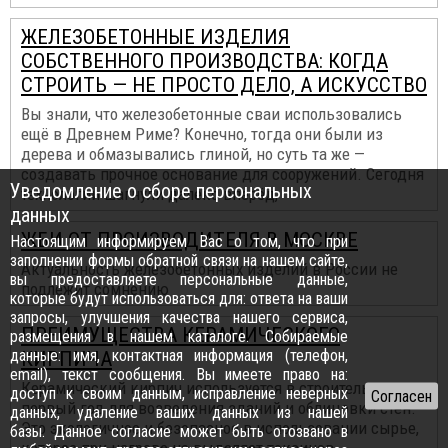
ЖЕЛЕЗОБЕТОННЫЕ ИЗДЕЛИЯ
СОБСТВЕННОГО ПРОИЗВОДСТВА: КОГДА
СТРОИТЬ — НЕ ПРОСТО ДЕЛО, А ИСКУССТВО
Вы знали, что железобетонные сваи использовались
ещё в Древнем Риме? Конечно, тогда они были из
дерева и обмазывались глиной, но суть та же —
создавать прочное основание для сооружений. Сегодня
Уведомление о сборе персональных
технологии шагнули далеко вперёд,
данных
ЖБИ ОТ ПРОИЗВОДИТЕЛЯ В МОСКВЕ
Настоящим информируем Вас о том, что при
заполнении формы обратной связи на нашем сайте,
Актуальность железобетонных изделий в России не
вы предоставляете персональные данные,
подлежит сомнению
которые будут использоваться для: ответа на ваши
запросы, улучшения качества нашего сервиса,
ПРЕИМУЩЕСТВА КЕРАМИЧЕСКОГО
размещения в нашем каталоге. Собираемые
данные: имя, контактная информация (телефон,
КИРПИЧА
email), текст сообщения. Вы имеете право на:
Керамический кирпич используется в строительстве не
доступ к своим данным, исправление неверных
первый год для возведения зданий и облицовки стен.
данных, удаление ваших данных из нашей
Это экологичное и безопасное в использовании сырье,
базы. Данное согласие может быть отозвано в