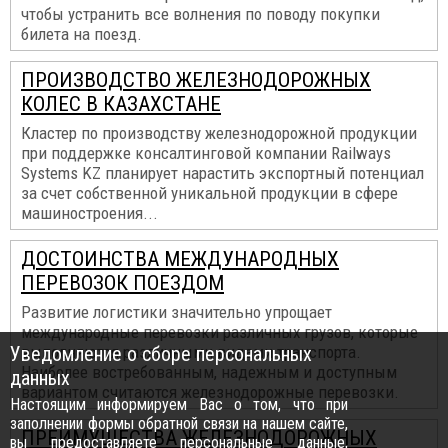
чтобы устранить все волнения по поводу покупки
билета на поезд.
ПРОИЗВОДСТВО ЖЕЛЕЗНОДОРОЖНЫХ
КОЛЕС В КАЗАХСТАНЕ
Кластер по производству железнодорожной продукции
при поддержке консалтинговой компании Railways
Systems KZ планирует нарастить экспортный потенциал
за счет собственной уникальной продукции в сфере
машиностроения...
ДОСТОИНСТВА МЕЖДУНАРОДНЫХ
ПЕРЕВОЗОК ПОЕЗДОМ
Развитие логистики значительно упрощает
международные перевозки различных грузов, которые
Уведомление о сборе персональных
выполняются различными видами транспорта.
Наиболее востребованным, надежным и доступным
данных
вариантом считаются железнодорожные перевозки.
Настоящим информируем Вас о том, что при
заполнении формы обратной связи на нашем сайте,
ПРЕИМУЩЕСТВА ЖЕЛЕЗНОДОРОЖНЫХ
вы предоставляете персональные данные,