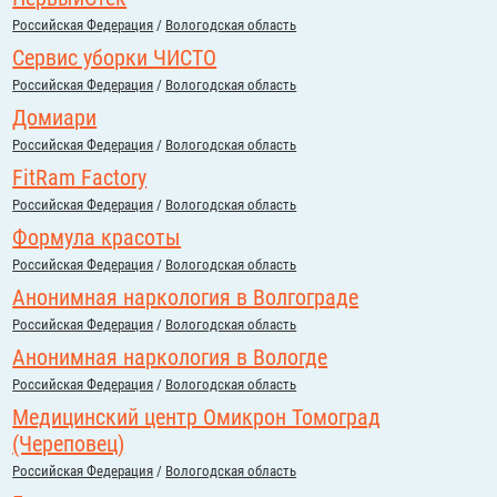
Российcкая Федерация
/
Вологодская область
Сервис уборки ЧИСТО
Российcкая Федерация
/
Вологодская область
Домиари
Российcкая Федерация
/
Вологодская область
FitRam Factory
Российcкая Федерация
/
Вологодская область
Формула красоты
Российcкая Федерация
/
Вологодская область
Анонимная наркология в Волгограде
Российcкая Федерация
/
Вологодская область
Анонимная наркология в Вологде
Российcкая Федерация
/
Вологодская область
Медицинский центр Омикрон Томоград
(Череповец)
Российcкая Федерация
/
Вологодская область