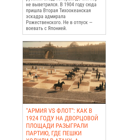
не выветрился. В 1904 году сюда
пришла Вторая Тихоокеанская
эскадра адмирала
Рожественского. Не в отпуск —
воевать с Японией.
"АРМИЯ VS ФЛОТ": КАК В
1924 ГОДУ НА ДВОРЦОВОЙ
ПЛОЩАДИ РАЗЫГРАЛИ
ПАРТИЮ, ГДЕ ПЕШКИ