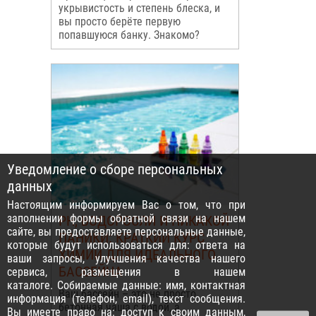
укрывистость и степень блеска, и
вы просто берёте первую
попавшуюся банку. Знакомо?
Уведомление о сборе персональных
данных
Настоящим информируем Вас о том, что при
заполнении формы обратной связи на нашем
PH, ВОДОРОСЛИ И НИКАКОЙ
сайте, вы предоставляете персональные данные,
ПАНИКИ: КРАТКИЙ КУРС
которые будут использоваться для: ответа на
ХИМИИ ДЛЯ ИДЕАЛЬНОГО
ваши запросы, улучшения качества нашего
БАССЕЙНА
сервиса, размещения в нашем
каталоге. Собираемые данные: имя, контактная
Ваш бассейн – это не просто
информация (телефон, email), текст сообщения.
бетонная чаша с водой, а
Вы имеете право на: доступ к своим данным,