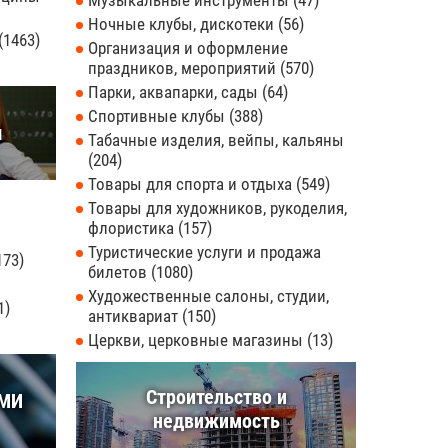
Музыкальные инструменты
47
Ночные клубы, дискотеки
56
1463
Организация и оформление
праздников, мероприятий
570
Парки, аквапарки, сады
64
Спортивные клубы
388
ы
Табачные изделия, вейпы, кальяны
204
Товары для спорта и отдыха
549
Товары для художников, рукоделия,
флористика
157
Туристические услуги и продажа
173
билетов
1080
Художественные салоны, студии,
1
антиквариат
150
Церкви, церковные магазины
13
Строительство и
СМИ
недвижимость