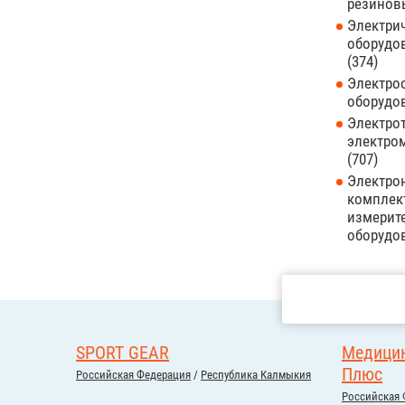
резинов
Электри
оборудо
374
Электро
оборудо
Электрот
электро
707
Электро
комплек
измерит
оборудо
SPORT GEAR
Медицин
Плюс
Российcкая Федерация
/
Республика Калмыкия
Российcкая 