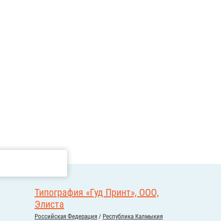
Типография «Гуд Принт», ООО,
Элиста
Российcкая Федерация
/
Республика Калмыкия