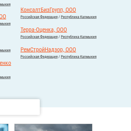
лмыкия
КонсалтБизГрупп, ООО
ООО
Российcкая Федерация
/
Республика Калмыкия
лмыкия
Терра-Оценка, ООО
Российcкая Федерация
/
Республика Калмыкия
РемСтройНадзор, ООО
лмыкия
Российcкая Федерация
/
Республика Калмыкия
ченко
лмыкия