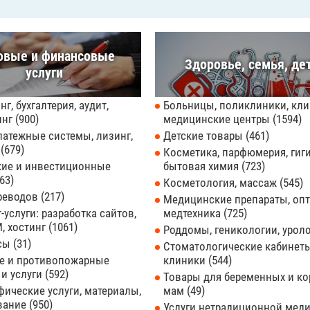
овые и финансовые
Здоровье, семья, де
услуги
нг, бухгалтерия, аудит,
Больницы, поликлиники, кли
инг
900
медицинские центры
1594
латежные системы, лизинг,
Детские товары
461
ы
679
Косметика, парфюмерия, гиги
кие и инвестиционные
бытовая химия
723
63
Косметология, массаж
545
реводов
217
Медицинские препараты, опт
-услуги: разработка сайтов,
медтехника
725
, хостинг
1061
Роддомы, геникологии, урол
усы
31
Стоматологические кабинеты
е и противопожарные
клиники
544
 и услуги
592
Товары для беременных и к
ические услуги, материалы,
мам
49
вание
950
Услуги нетрадиционной мед