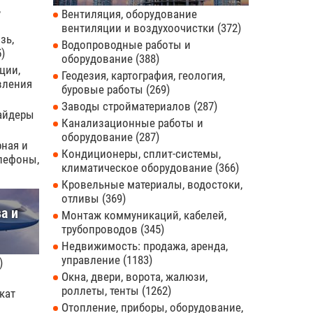
,
Вентиляция, оборудование
вентиляции и воздухоочистки
372
зь,
Водопроводные работы и
5
оборудование
388
ции,
Геодезия, картография, геология,
вления
буровые работы
269
Заводы стройматериалов
287
вайдеры
Канализационные работы и
оборудование
287
рная и
Кондиционеры, сплит-системы,
елефоны,
климатическое оборудование
366
Кровельные материалы, водостоки,
отливы
369
а и
Монтаж коммуникаций, кабелей,
трубопроводов
345
Недвижимость: продажа, аренда,
управление
1183
Окна, двери, ворота, жалюзи,
роллеты, тенты
1262
кат
Отопление, приборы, оборудование,