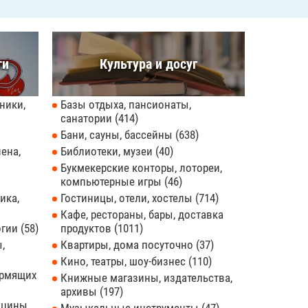
ти
Культура и досуг
ники,
Базы отдыха, пансионаты,
санатории
414
Бани, сауны, бассейны
638
ена,
Библиотеки, музеи
40
Букмекерские конторы, лотореи,
компьютерные игры
46
ика,
Гостиницы, отели, хостелы
714
Кафе, рестораны, бары, доставка
огии
58
продуктов
1011
,
Квартиры, дома посуточно
37
Кино, театры, шоу-бизнес
110
ормящих
Книжные магазины, издательства,
архивы
197
ицины