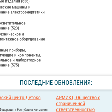
ые изделия
636
ческие машины и
вание электроэнергетики
осветительное
вание
523
ехническое и
монтажное оборудование
нные приборы,
тующие и компоненты,
ельное и лабораторное
вание
575
ПОСЛЕДНИЕ ОБНОВЛЕНИЯ:
ский центр Детокс
АРМИКТ, Общество с
ограниченной
ответственностью
Федерация
/
Республика Калмыкия