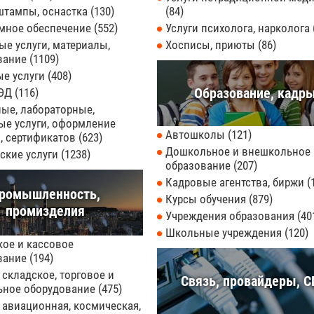
 штампы, оснастка
130
84
мное обеспечение
552
Услуги психолога, нарколога
е услуги, материалы,
Хосписы, приюты
86
вание
1109
ые услуги
408
Образование, кадр
ВЭД
116
ые, лабораторные,
ые услуги, оформление
Автошколы
121
, сертификатов
623
Дошкольное и внешкольное
ские услуги
1238
образование
207
Кадровые агентства, биржи
ромышленность,
Курсы обучения
879
промизделия
Учреждения образования
40
Школьные учреждения
120
кое и кассовое
вание
194
 складское, торговое и
Связь, провайдеры, 
ьное оборудование
475
 авиационная, космическая,