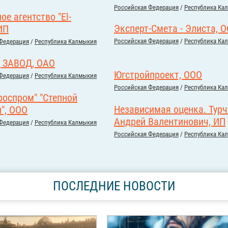
Российcкая Федерация
/
Республика Ка
е агентство "El-
Эксперт-Смета - Элиста, 
ИП
Российcкая Федерация
/
Республика Ка
Федерация
/
Республика Калмыкия
 ЗАВОД, ОАО
Югстройпроект, ООО
Федерация
/
Республика Калмыкия
Российcкая Федерация
/
Республика Ка
роспром" "Степной
Независимая оценка. Тур
", ООО
Андрей Валентинович, ИП
Федерация
/
Республика Калмыкия
Российcкая Федерация
/
Республика Ка
ПОСЛЕДНИЕ НОВОСТИ