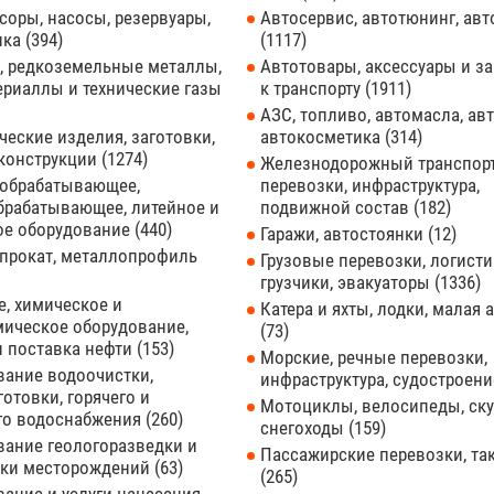
оры, насосы, резервуары,
Автосервис, автотюнинг, ав
ика
394
1117
, редкоземельные металлы,
Автотовары, аксессуары и з
ериаллы и технические газы
к транспорту
1911
АЗС, топливо, автомасла, ав
еские изделия, заготовки,
автокосметика
314
конструкции
1274
Железнодорожный транспорт
обрабатывающее,
перевозки, инфраструктура,
брабатывающее, литейное и
подвижной состав
182
ое оборудование
440
Гаражи, автостоянки
12
прокат, металлопрофиль
Грузовые перевозки, логисти
грузчики, эвакуаторы
1336
, химическое и
Катера и яхты, лодки, малая 
мическое оборудование,
73
и поставка нефти
153
Морские, речные перевозки,
вание водоочистки,
инфраструктура, судостроен
отовки, горячего и
Мотоциклы, велосипеды, ску
го водоснабжения
260
снегоходы
159
вание геологоразведки и
Пассажирские перевозки, та
тки месторождений
63
265