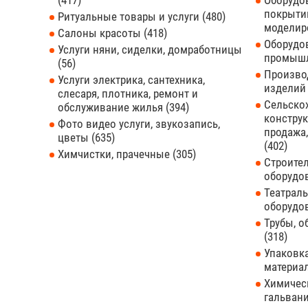
417
Оборудов
покрытий
Ритуальные товары и услуги
480
моделир
Салоны красоты
418
Оборудо
Услуги няни, сиделки, домработницы
промышл
56
Произво
Услуги электрика, сантехника,
издели
слесаря, плотника, ремонт и
Сельскох
обслуживание жилья
394
конструк
Фото видео услуги, звукозапись,
продажа,
цветы
635
402
Химчистки, прачечные
305
Строите
оборудо
Театраль
оборудо
Трубы, 
318
Упаковка
материа
Химическ
гальвани