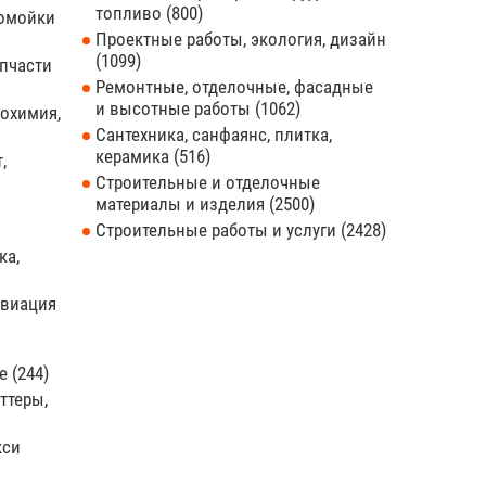
топливо
800
томойки
Проектные работы, экология, дизайн
1099
апчасти
Ремонтные, отделочные, фасадные
и высотные работы
1062
тохимия,
Сантехника, санфаянс, плитка,
керамика
516
,
Строительные и отделочные
материалы и изделия
2500
Строительные работы и услуги
2428
ка,
авиация
ие
244
ттеры,
кси