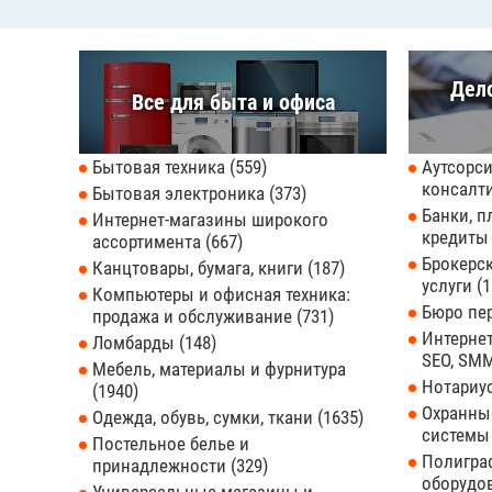
Дел
Все для быта и офиса
Бытовая техника
559
Аутсорси
консалт
Бытовая электроника
373
Банки, п
Интернет-магазины широкого
кредит
ассортимента
667
Брокерс
Канцтовары, бумага, книги
187
услуги
1
Компьютеры и офисная техника:
Бюро пе
продажа и обслуживание
731
Интернет
Ломбарды
148
SEO, SMM
Мебель, материалы и фурнитура
Нотари
1940
Охранны
Одежда, обувь, сумки, ткани
1635
системы
Постельное белье и
Полиграф
принадлежности
329
оборудо