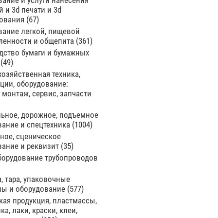
ание и услуги нанесения
 и 3d печати и 3d
ования
67
вание легкой, пищевой
енности и общепита
361
дство бумаги и бумажных
й
49
озяйственная техника,
ции, оборудование:
 монтаж, сервис, запчасти
льное, дорожное, подъемное
вание и спецтехника
1004
ное, сценическое
вание и реквизит
35
оборудование трубопроводов
, тара, упаковочные
лы и оборудование
577
ая продукция, пластмассы,
ка, лаки, краски, клеи,