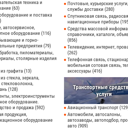
ательская техника и
Почтовые, курьерские услуги
вание
63
службы доставки
280
оборудование и поставка
Спутниковая связь, радиосвя
навигационные приборы
19
, автосервисное,
Средства массовой информа
ртное оборудование
116
справочники, каталоги, объя
бывающие и горно-
856
тельные предприятия
79
Телевидение, интернет, про
бработка, пиломатериалы,
262
ериалы, столярные изделия
Телефонная связь, стациона
мобильная сотовая связь, т
 из графита
13
аксессуары
416
из стекла, зеркала,
 стекловолокна,
Транспортные средств
кань
128
услуги
енты, электроинструменты
ное оборудование.
дство и продажа
592
Авиационный транспорт
129
я продукция,
Автомобили, автосалоны,
кационное оборудование
автозаводы, автоподбор, про
авто
909