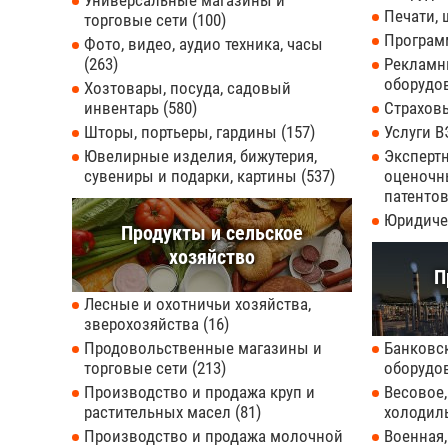
Универсальные магазины и
Печати,
торговые сети
100
Програм
Фото, видео, аудио техника, часы
263
Рекламны
оборудо
Хозтовары, посуда, садовый
инвентарь
580
Страхов
Шторы, портьеры, гардины
157
Услуги 
Ювелирные изделия, бижутерия,
Экспертн
сувениры и подарки, картины
537
оценочн
патентов
Юридиче
Продукты и сельское
хозяйство
П
Лесные и охотничьи хозяйства,
зверохозяйства
16
Продовольственные магазины и
Банковс
торговые сети
213
оборудо
Производство и продажа круп и
Весовое,
растительных масел
81
холодил
Производство и продажа молочной
Военная,