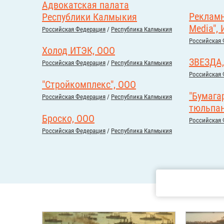
Адвокатская палата
Рекламно
Республики Калмыкия
Media", 
Российcкая Федерация
/
Республика Калмыкия
Российcкая 
Холод ИТЭК, ООО
ЗВЕЗДА,
Российcкая Федерация
/
Республика Калмыкия
Российcкая 
"Стройкомплекс", ООО
"Бумага
Российcкая Федерация
/
Республика Калмыкия
тюльпан
Броско, ООО
Российcкая 
Российcкая Федерация
/
Республика Калмыкия