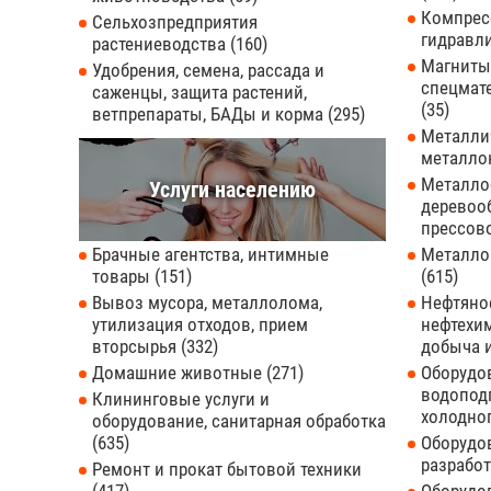
Компресс
Сельхозпредприятия
гидравл
растениеводства
160
Магниты
Удобрения, семена, рассада и
спецмат
саженцы, защита растений,
35
ветпрепараты, БАДы и корма
295
Металлич
металло
Металло
Услуги населению
деревоо
прессов
Брачные агентства, интимные
Металло
товары
151
615
Вывоз мусора, металлолома,
Нефтяное
утилизация отходов, прием
нефтехи
вторсырья
332
добыча 
Домашние животные
271
Оборудо
водоподг
Клининговые услуги и
холодно
оборудование, санитарная обработка
635
Оборудо
разрабо
Ремонт и прокат бытовой техники