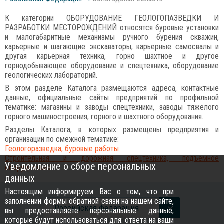
К категории ОБОРУДОВАНИЕ ГЕОЛОГОПАЗВЕДКИ И
РАЗРАБОТКИ МЕСТОРОЖДЕНИЙ относятся буровые установки
и малогабаритные механизмы ручного бурения скважин,
карьерные и шагающие экскаваторы, карьерные самосвалы и
другая карьерная техника, горно шахтное и другое
горнодобывающее оборудование и спецтехника, оборудование
геологических лабораторий.
В этом разделе Каталога размещаются адреса, контактные
данные, официальные сайты предприятий по профильной
тематике: магазины и заводы спецтехники, заводы тяжелого
горного машиностроения, горного и шахтного оборудования.
Разделы Каталога, в которых размещены предприятия и
организации по смежной тематике:
Геологоразведка, буровые работы
Строительная и дорожная спецтехника, подъемное
Уведомление о сборе персональных
оборудование
данных
Настоящим информируем Вас о том, что при
заполнении формы обратной связи на нашем сайте,
Российcкая Федерация
вы предоставляете персональные данные,
которые будут использоваться для: ответа на ваши