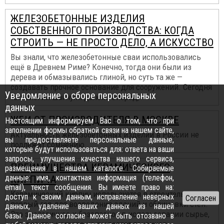
ЖЕЛЕЗОБЕТОННЫЕ ИЗДЕЛИЯ
СОБСТВЕННОГО ПРОИЗВОДСТВА: КОГДА
СТРОИТЬ — НЕ ПРОСТО ДЕЛО, А ИСКУССТВО
Вы знали, что железобетонные сваи использовались
ещё в Древнем Риме? Конечно, тогда они были из
дерева и обмазывались глиной, но суть та же —
создавать прочное основание для сооружений. Сегодня
Уведомление о сборе персональных
технологии шагнули далеко вперёд,
данных
ЖБИ ОТ ПРОИЗВОДИТЕЛЯ В МОСКВЕ
Настоящим информируем Вас о том, что при
заполнении формы обратной связи на нашем сайте,
Актуальность железобетонных изделий в России не
вы предоставляете персональные данные,
подлежит сомнению
которые будут использоваться для: ответа на ваши
запросы, улучшения качества нашего сервиса,
ПРЕИМУЩЕСТВА КЕРАМИЧЕСКОГО
размещения в нашем каталоге. Собираемые
данные: имя, контактная информация (телефон,
КИРПИЧА
email), текст сообщения. Вы имеете право на:
Керамический кирпич используется в строительстве не
доступ к своим данным, исправление неверных
первый год для возведения зданий и облицовки стен.
данных, удаление ваших данных из нашей
Это экологичное и безопасное в использовании сырье,
базы. Данное согласие может быть отозвано в