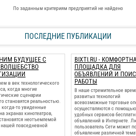
По заданным критериям предприятий не найдено
ПОСЛЕДНИЕ ПУБЛИКАЦИИ
НИМ БУДУЩЕЕ С
BIXTI.RU - КОМФОРТН
: ВОЛШЕБСТВО
ПЛОЩАДКА ДЛЯ
ТИЗАЦИИ
ОБЪЯВЛЕНИЙ И ПОИ
РАБОТЫ
ем в век технологического
са, когда многие
В наше стремительное врем
тические сценарии
развитых технологий
го становятся реальностью.
всевозможные торговые оп
, когда-то увиденные
осуществляются с помощь
на экранах кинотеатров,
удобных сервисов бесплат
 становятся неотъемлемой
объявлений в Интернете. Л
 нашей повседневной
пользователь Сети может п
объявление различной тема