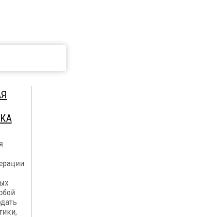
АЯ
СКА
я
ерации
ю
ных
юбой
одать
тики,