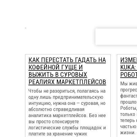
.
КАК ПЕРЕСТАТЬ ГАДАТЬ НА
ИЗМЕ
КОФЕЙНОЙ ГУЩЕ И
KUKA
ВЫЖИТЬ В СУРОВЫХ
РОБО
РЕАЛИЯХ МАРКЕТПЛЕЙСОВ
Мы жив
прогрес
Чтобы не разориться, полагаясь на
фантас
одну лишь предпринимательскую
прошло
интуицию, нужна она — суровая, но
Роботы
абсолютно справедливая
только 
аналитика маркетплейсов. Без нее
теперь
вы просто спонсируете
частью
логистические службы площадок и
жизни.
платите за хранение чужих