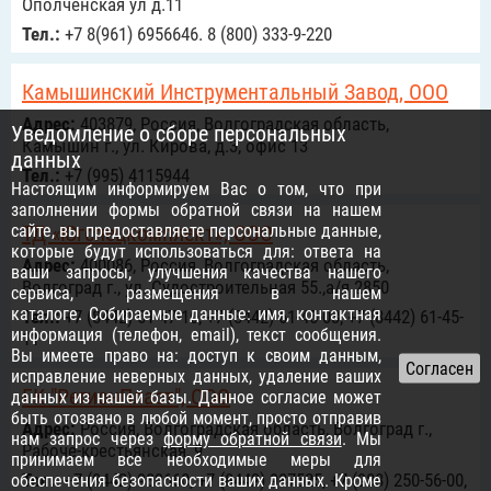
Ополченская ул д.11
Тел.:
+7 8(961) 6956646. 8 (800) 333-9-220
Камышинский Инструментальный Завод, ООО
Адрес:
403879, Россия, Волгоградская область,
Уведомление о сборе персональных
Камышин г., ул. Кирова, д.3, офис 13
данных
Тел.:
+7 (995) 4115944
Настоящим информируем Вас о том, что при
заполнении формы обратной связи на нашем
сайте, вы предоставляете персональные данные,
ТД «Югспецкомплект», ООО
которые будут использоваться для: ответа на
Адрес:
400086, Россия, Волгоградская область,
ваши запросы, улучшения качества нашего
Волгоград г., ул. Судостроительная 55.,а/я 2850
сервиса, размещения в нашем
каталоге. Собираемые данные: имя, контактная
Тел.:
+7 (8442) 61-47-10, +7 (8442) 61-45-03, +7 (8442) 61-45-
информация (телефон, email), текст сообщения.
11
Вы имеете право на: доступ к своим данным,
исправление неверных данных, удаление ваших
ГК "РегионПласт", ООО
данных из нашей базы. Данное согласие может
быть отозвано в любой момент, просто отправив
Адрес:
Россия, Волгоградская область, Волгоград г.,
нам запрос через
форму обратной связи
. Мы
Рабоче-крестьянская, 9
принимаем все необходимые меры для
Тел.:
+7 (8442) 989660, +7 (8442) 987525, +7 (988) 250-56-00,
обеспечения безопасности ваших данных. Кроме