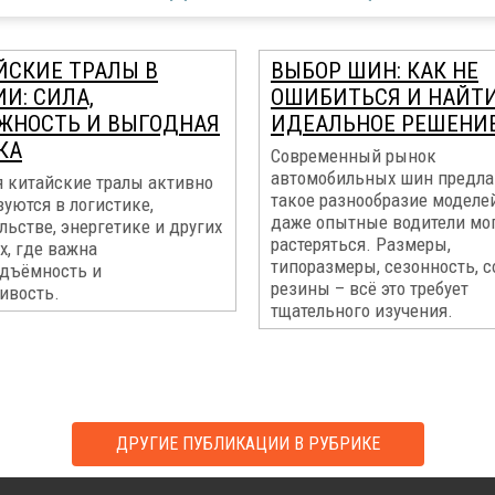
ЙСКИЕ ТРАЛЫ В
ВЫБОР ШИН: КАК НЕ
И: СИЛА,
ОШИБИТЬСЯ И НАЙТ
ЖНОСТЬ И ВЫГОДНАЯ
ИДЕАЛЬНОЕ РЕШЕНИ
КА
Современный рынок
автомобильных шин предла
я китайские тралы активно
такое разнообразие моделей
уются в логистике,
даже опытные водители мо
льстве, энергетике и других
растеряться. Размеры,
х, где важна
типоразмеры, сезонность, с
одъёмность и
резины – всё это требует
ивость.
тщательного изучения.
ДРУГИЕ ПУБЛИКАЦИИ В РУБРИКЕ