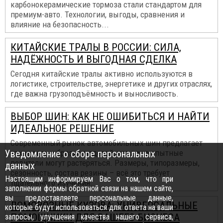
карбонокерамические тормоза стали стандартом для
премиум-авто. Технологии, выгоды, сравнения и
влияние на безопасность...
КИТАЙСКИЕ ТРАЛЫ В РОССИИ: СИЛА,
НАДЁЖНОСТЬ И ВЫГОДНАЯ СДЕЛКА
Сегодня китайские тралы активно используются в
логистике, строительстве, энергетике и других отраслях,
где важна грузоподъёмность и выносливость.
ВЫБОР ШИН: КАК НЕ ОШИБИТЬСЯ И НАЙТИ
ИДЕАЛЬНОЕ РЕШЕНИЕ
Современный рынок автомобильных шин предлагает
Уведомление о сборе персональных
такое разнообразие моделей, что даже опытные
водители могут растеряться. Размеры, типоразмеры,
данных
сезонность, состав резины – всё это требует
Настоящим информируем Вас о том, что при
тщательного изучения.
заполнении формы обратной связи на нашем сайте,
вы предоставляете персональные данные,
ЛОМОВОЗНЫЕ КУЗОВА: УНИВЕРСАЛЬНЫЕ
которые будут использоваться для: ответа на ваши
ПОМОЩНИКИ ДЛЯ ВАШЕГО БИЗНЕСА
запросы, улучшения качества нашего сервиса,