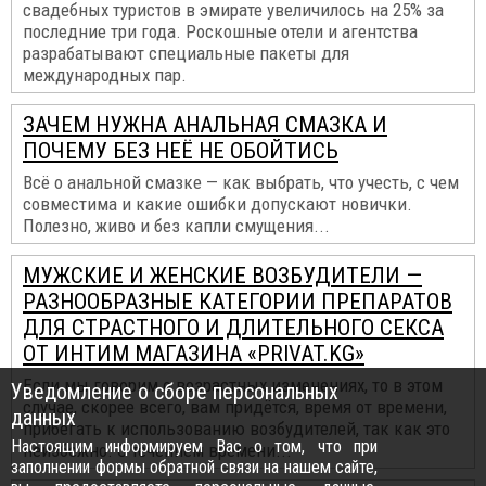
свадебных туристов в эмирате увеличилось на 25% за
последние три года. Роскошные отели и агентства
разрабатывают специальные пакеты для
международных пар.
ЗАЧЕМ НУЖНА АНАЛЬНАЯ СМАЗКА И
ПОЧЕМУ БЕЗ НЕЁ НЕ ОБОЙТИСЬ
Всё о анальной смазке — как выбрать, что учесть, с чем
совместима и какие ошибки допускают новички.
Полезно, живо и без капли смущения...
МУЖСКИЕ И ЖЕНСКИЕ ВОЗБУДИТЕЛИ —
РАЗНООБРАЗНЫЕ КАТЕГОРИИ ПРЕПАРАТОВ
ДЛЯ СТРАСТНОГО И ДЛИТЕЛЬНОГО СЕКСА
ОТ ИНТИМ МАГАЗИНА «PRIVAT.KG»
Если мы говорим о возрастных изменениях, то в этом
Уведомление о сборе персональных
случае, скорее всего, вам придётся, время от времени,
данных
прибегать к использованию возбудителей, так как это
Настоящим информируем Вас о том, что при
неизбежно. С течением времени...
заполнении формы обратной связи на нашем сайте,