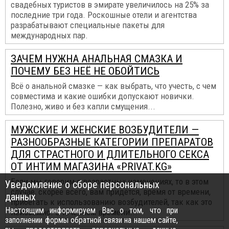
свадебных туристов в эмирате увеличилось на 25% за
последние три года. Роскошные отели и агентства
разрабатывают специальные пакеты для
международных пар.
ЗАЧЕМ НУЖНА АНАЛЬНАЯ СМАЗКА И
ПОЧЕМУ БЕЗ НЕЁ НЕ ОБОЙТИСЬ
Всё о анальной смазке — как выбрать, что учесть, с чем
совместима и какие ошибки допускают новички.
Полезно, живо и без капли смущения...
МУЖСКИЕ И ЖЕНСКИЕ ВОЗБУДИТЕЛИ —
РАЗНООБРАЗНЫЕ КАТЕГОРИИ ПРЕПАРАТОВ
ДЛЯ СТРАСТНОГО И ДЛИТЕЛЬНОГО СЕКСА
ОТ ИНТИМ МАГАЗИНА «PRIVAT.KG»
Если мы говорим о возрастных изменениях, то в этом
Уведомление о сборе персональных
случае, скорее всего, вам придётся, время от времени,
данных
прибегать к использованию возбудителей, так как это
Настоящим информируем Вас о том, что при
неизбежно. С течением времени...
заполнении формы обратной связи на нашем сайте,