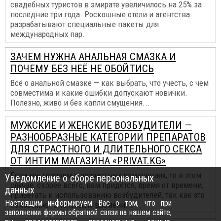
свадебных туристов в эмирате увеличилось на 25% за
последние три года. Роскошные отели и агентства
разрабатывают специальные пакеты для
международных пар.
ЗАЧЕМ НУЖНА АНАЛЬНАЯ СМАЗКА И
ПОЧЕМУ БЕЗ НЕЁ НЕ ОБОЙТИСЬ
Всё о анальной смазке — как выбрать, что учесть, с чем
совместима и какие ошибки допускают новички.
Полезно, живо и без капли смущения...
МУЖСКИЕ И ЖЕНСКИЕ ВОЗБУДИТЕЛИ —
РАЗНООБРАЗНЫЕ КАТЕГОРИИ ПРЕПАРАТОВ
ДЛЯ СТРАСТНОГО И ДЛИТЕЛЬНОГО СЕКСА
ОТ ИНТИМ МАГАЗИНА «PRIVAT.KG»
Если мы говорим о возрастных изменениях, то в этом
Уведомление о сборе персональных
случае, скорее всего, вам придётся, время от времени,
данных
прибегать к использованию возбудителей, так как это
Настоящим информируем Вас о том, что при
неизбежно. С течением времени...
заполнении формы обратной связи на нашем сайте,