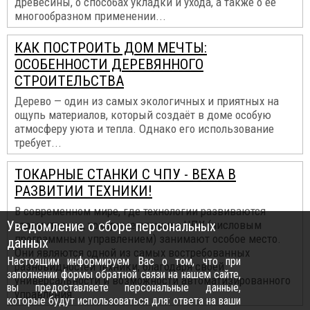
древесины, о способах укладки и ухода, а также о ее
многообразном применении...
КАК ПОСТРОИТЬ ДОМ МЕЧТЫ:
ОСОБЕННОСТИ ДЕРЕВЯННОГО
СТРОИТЕЛЬСТВА
Дерево — один из самых экологичных и приятных на
ощупь материалов, который создаёт в доме особую
атмосферу уюта и тепла. Однако его использование
требует...
ТОКАРНЫЕ СТАНКИ С ЧПУ - ВЕХА В
РАЗВИТИИ ТЕХНИКИ!
В современном мире, где технологии развиваются
Уведомление о сборе персональных
стремительно, токарные станки с ЧПУ (числовым
программным управлением) занимают особое место.
данных
Они являются одной из самых востребованных
Настоящим информируем Вас о том, что при
разновидностей техники, благодаря своей
заполнении формы обратной связи на нашем сайте,
универсальности и возможности автоматизированного
вы предоставляете персональные данные,
управления.
которые будут использоваться для: ответа на ваши