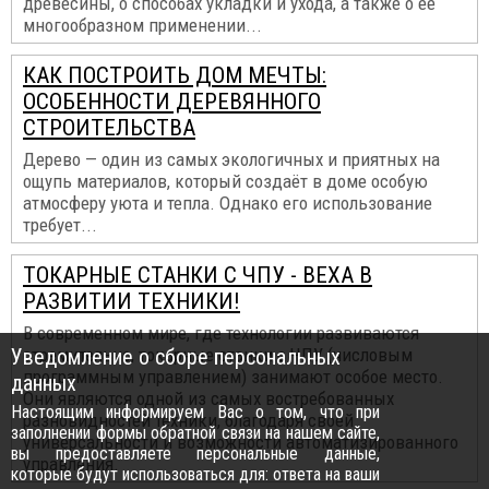
древесины, о способах укладки и ухода, а также о ее
многообразном применении...
КАК ПОСТРОИТЬ ДОМ МЕЧТЫ:
ОСОБЕННОСТИ ДЕРЕВЯННОГО
СТРОИТЕЛЬСТВА
Дерево — один из самых экологичных и приятных на
ощупь материалов, который создаёт в доме особую
атмосферу уюта и тепла. Однако его использование
требует...
ТОКАРНЫЕ СТАНКИ С ЧПУ - ВЕХА В
РАЗВИТИИ ТЕХНИКИ!
В современном мире, где технологии развиваются
Уведомление о сборе персональных
стремительно, токарные станки с ЧПУ (числовым
программным управлением) занимают особое место.
данных
Они являются одной из самых востребованных
Настоящим информируем Вас о том, что при
разновидностей техники, благодаря своей
заполнении формы обратной связи на нашем сайте,
универсальности и возможности автоматизированного
вы предоставляете персональные данные,
управления.
которые будут использоваться для: ответа на ваши