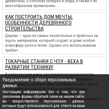
древесины, о способах укладки и ухода, а также о ее
многообразном применении...
КАК ПОСТРОИТЬ ДОМ МЕЧТЫ:
ОСОБЕННОСТИ ДЕРЕВЯННОГО
СТРОИТЕЛЬСТВА
Дерево — один из самых экологичных и приятных на
ощупь материалов, который создаёт в доме особую
атмосферу уюта и тепла. Однако его использование
требует...
ТОКАРНЫЕ СТАНКИ С ЧПУ - ВЕХА В
РАЗВИТИИ ТЕХНИКИ!
В современном мире, где технологии развиваются
Уведомление о сборе персональных
стремительно, токарные станки с ЧПУ (числовым
программным управлением) занимают особое место.
данных
Они являются одной из самых востребованных
Настоящим информируем Вас о том, что при
разновидностей техники, благодаря своей
заполнении формы обратной связи на нашем сайте,
универсальности и возможности автоматизированного
вы предоставляете персональные данные,
управления.
которые будут использоваться для: ответа на ваши