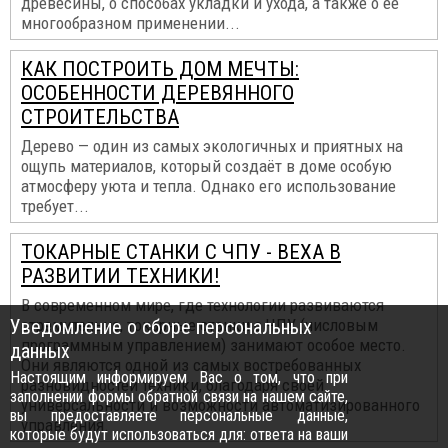
древесины, о способах укладки и ухода, а также о ее
многообразном применении...
КАК ПОСТРОИТЬ ДОМ МЕЧТЫ:
ОСОБЕННОСТИ ДЕРЕВЯННОГО
СТРОИТЕЛЬСТВА
Дерево — один из самых экологичных и приятных на
ощупь материалов, который создаёт в доме особую
атмосферу уюта и тепла. Однако его использование
требует...
ТОКАРНЫЕ СТАНКИ С ЧПУ - ВЕХА В
РАЗВИТИИ ТЕХНИКИ!
В современном мире, где технологии развиваются
Уведомление о сборе персональных
стремительно, токарные станки с ЧПУ (числовым
программным управлением) занимают особое место.
данных
Они являются одной из самых востребованных
Настоящим информируем Вас о том, что при
разновидностей техники, благодаря своей
заполнении формы обратной связи на нашем сайте,
универсальности и возможности автоматизированного
вы предоставляете персональные данные,
управления.
которые будут использоваться для: ответа на ваши