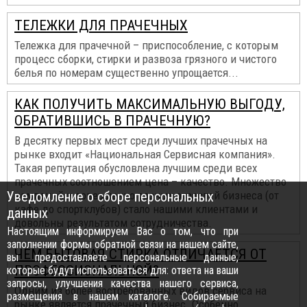
ТЕЛЕЖКИ ДЛЯ ПРАЧЕЧНЫХ
Тележка для прачечной – приспособление, с которым
процесс сборки, стирки и развоза грязного и чистого
белья по номерам существенно упрощается...
КАК ПОЛУЧИТЬ МАКСИМАЛЬНУЮ ВЫГОДУ,
ОБРАТИВШИСЬ В ПРАЧЕЧНУЮ?
В десятку первых мест среди лучших прачечных на
рынке входит «Национальная Сервисная компания».
Такая репутация обусловлена лучшим среди всех
прачечных соотношением цена – качество. Множество
Уведомление о сборе персональных
компаний и совершенно разных отраслей бизнеса (от
кафе до спортклубов) стало нашими клиентами и
данных
довольны результатом сотрудничества.
Настоящим информируем Вас о том, что при
заполнении формы обратной связи на нашем сайте,
ЧЕМ БЫТОВАЯ СТИРКА ОТЛИЧАЕТСЯ ОТ
вы предоставляете персональные данные,
ПРОФЕССИОНАЛЬНОЙ?
которые будут использоваться для: ответа на ваши
запросы, улучшения качества нашего сервиса,
Одним из более востребованных видов сервиса на
размещения в нашем каталоге. Собираемые
рынке является прачечный бизнес. Особенно