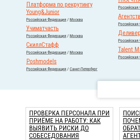
Платформа по рекрутингу
Российcкая
Young&Junior
Агентст
Российcкая Федерация
/
Москва
Российcкая
Учиматчасть
Деливер
Российcкая Федерация
/
Москва
Российcкая
СкиллСтафф
Talent M
Российcкая Федерация
/
Москва
Российcкая
Poshmodels
Российcкая Федерация
/
Санкт-Петербург
ПРОВЕРКА ПЕРСОНАЛА ПРИ
ПОИС
ПРИЁМЕ НА РАБОТУ: КАК
ПОЧЕ
ВЫЯВИТЬ РИСКИ ДО
ОБРА
СОБЕСЕДОВАНИЯ
АГЕН