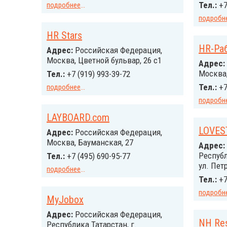
Тел.:
+7
подробнее
...
подробн
HR Stars
HR-Ра
Адрес:
Российcкая Федерация,
Москва, Цветной бульвар, 26 с1
Адрес:
Москва,
Тел.:
+7 (919) 993-39-72
Тел.:
+7
подробнее
...
подробн
LAYBOARD.com
LOVES
Адрес:
Российcкая Федерация,
Москва, Бауманская, 27
Адрес:
Республ
Тел.:
+7 (495) 690-95-77
ул. Петр
подробнее
...
Тел.:
+7
подробн
MyJobox
Адрес:
Российcкая Федерация,
NH Re
Республика Татарстан, г.