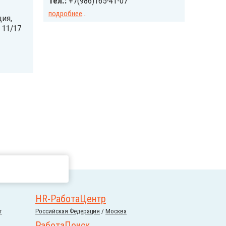
Тел.:
+7(986)165-41-07
подробнее
...
ия,
 11/17
HR-РаботаЦентр
г
Российcкая Федерация
/
Москва
РаботаПоиск