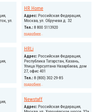
HR Home
ия,
Адрес:
Российcкая Федерация,
ок, ул.
Москва, ул. Обручева д. 32
Тел.:
8 800 5113920
подробнее
...
HRLi
Адрес:
Российcкая Федерация,
ия,
Республика Татарстан, Казань,
Улица Нурсултана Назарбаева, дом
27, офис 401
Тел.:
8 (800) 302-29-85
подробнее
...
Newstaff
ия,
Адрес:
Российcкая Федерация,
Москва, ул. Хорошёвское шоссе, 32а