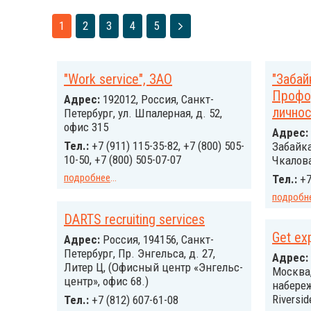
1
2
3
4
5
"Work service", ЗАО
"Забай
Профор
Адрес:
192012, Россия, Санкт-
личнос
Петербург, ул. Шпалерная, д. 52,
офис 315
Адрес:
Тел.:
+7 (911) 115-35-82, +7 (800) 505-
Забайка
10-50, +7 (800) 505-07-07
Чкалова
подробнее
...
Тел.:
+7
подробн
DARTS recruiting services
Get ex
Адрес:
Россия, 194156, Санкт-
Петербург, Пр. Энгельса, д. 27,
Адрес:
Литер Ц, (Офисный центр «Энгельс-
Москва
центр», офис 68.)
набереж
Riversid
Тел.:
+7 (812) 607-61-08