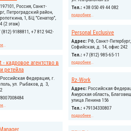
197101, Россия, Санкт-
Тел.:
+38 050 49 44 082
рг, Петроградский район,
подробнее
...
ропоткина, 1, БЦ "Сенатор",
4 (2 этаж)
 (812) 9188811, +7 812 942-
Personal Exclusive
Адрес:
РФ, Санкт-Петербург,
ее
...
Софийская, д. 14, офис 242
Тел.:
+7 (812) 985-65-11
t - кадровое агентство в
подробнее
...
и ретейла
Российcкая Федерация, г.
Rz-Work
поль, ул. Рыбаков, д. 3,
Адрес:
Российcкая Федерац
2
Амурская область, Благове
8007008484
улица Ленина 156
ее
...
Тел.:
+79134330807
подробнее
...
 Manager