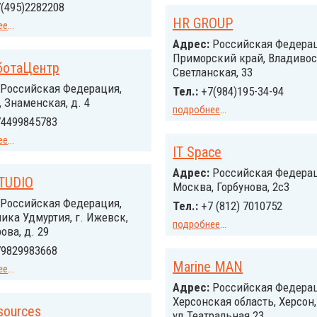
(495)2282208
HR GROUP
ее
...
Адрес:
Российcкая Федерац
Приморский край, Владивост
ботаЦентр
Светланская, 33
Российcкая Федерация,
Тел.:
+7(984)195-34-94
 Знаменская, д. 4
подробнее
...
4499845783
ее
...
IT Space
Адрес:
Российcкая Федерац
TUDIO
Москва, Горбунова, 2с3
Российcкая Федерация,
Тел.:
+7 (812) 7010752
ика Удмуртия, г. Ижевск,
подробнее
...
ова, д. 29
9829983668
Marine MAN
ее
...
Адрес:
Российская Федерац
Херсонская область, Херсон,
sources
ул.Театральная 23