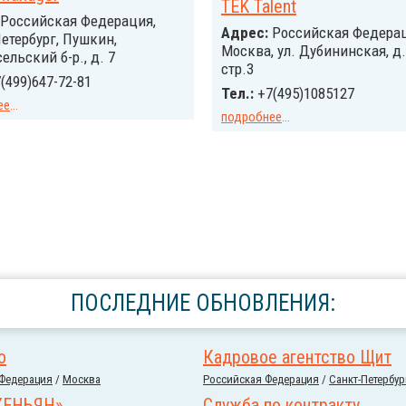
TEK Talent
Российcкая Федерация,
Адрес:
Российcкая Федерац
етербург, Пушкин,
Москва, ул. Дубининская, д.
ельский б-р., д. 7
стр.3
(499)647-72-81
Тел.:
+7(495)1085127
ее
...
подробнее
...
ПОСЛЕДНИЕ ОБНОВЛЕНИЯ:
o
Кадровое агентство Щит
 Федерация
/
Москва
Российcкая Федерация
/
Санкт-Петербур
ХЕНЬЯН»
Служба по контракту