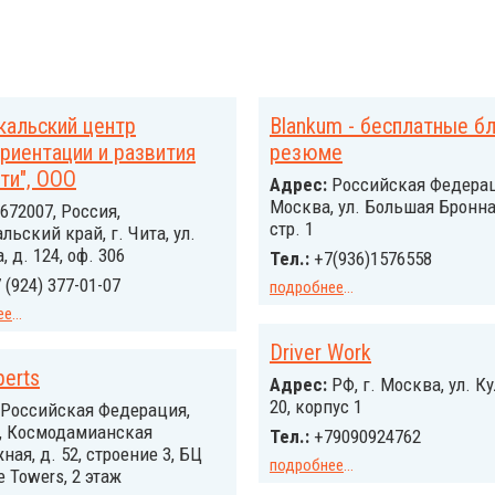
кальский центр
Blankum - бесплатные б
иентации и развития
резюме
ти", ООО
Адрес:
Российcкая Федерац
Москва, ул. Большая Бронная
672007, Россия,
стр. 1
льский край, г. Чита, ул.
, д. 124, оф. 306
Тел.:
+7(936)1576558
 (924) 377-01-07
подробнее
...
ее
...
Driver Work
perts
Адрес:
РФ, г. Москва, ул. К
20, корпус 1
Российcкая Федерация,
, Космодамианская
Тел.:
+79090924762
ная, д. 52, строение 3, БЦ
подробнее
...
e Towers, 2 этаж