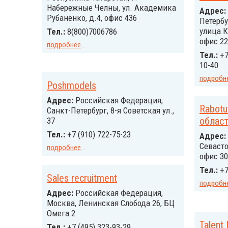
Набережные Челны, ул. Академика
Адрес:
Рубаненко, д.4, офис 436
Петербу
улица К
Тел.:
8(800)7006786
офис 22
подробнее
...
Тел.:
+7
10-40
подробн
Poshmodels
Адрес:
Российcкая Федерация,
Rabotu
Санкт-Петербург, 8-я Советская ул.,
област
37
Тел.:
+7 (910) 722-75-23
Адрес:
Севасто
подробнее
...
офис 30
Тел.:
+7
Sales recruitment
подробн
Адрес:
Российcкая Федерация,
Москва, Ленинская Слобода 26, БЦ
Омега 2
Talent
Тел.:
+7 (495) 323-93-29