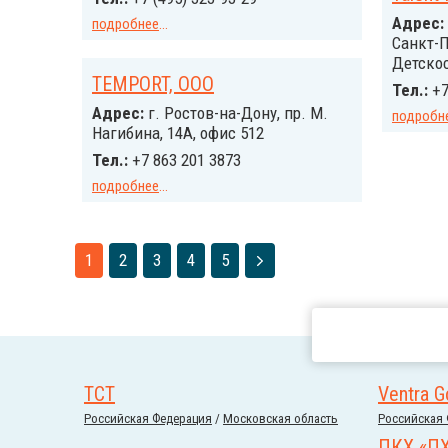
Адрес:
подробнее
...
Санкт-П
Детскос
TEMPORT, ООО
Тел.:
+7
Адрес:
г. Ростов-на-Дону, пр. М.
подробн
Нагибина, 14А, офис 512
Тел.:
+7 863 201 3873
подробнее
...
1
2
3
4
5
ТСТ
Ventra G
Российcкая Федерация
/
Московская область
Российcкая
ПКХ «П