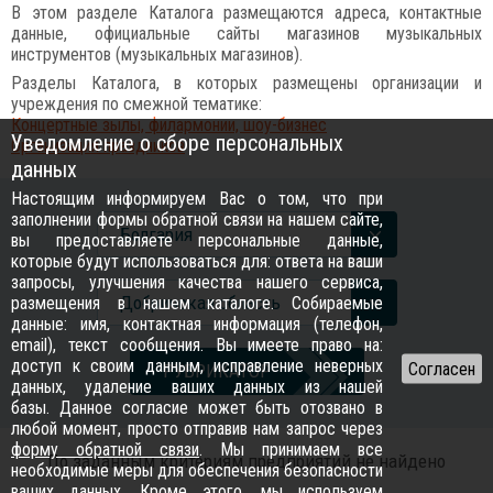
В этом разделе Каталога размещаются адреса, контактные
данные, официальные сайты магазинов музыкальных
инструментов (музыкальных магазинов).
Разделы Каталога, в которых размещены организации и
учреждения по смежной тематике:
Концертные зылы, филармонии, шоу-бизнес
Уведомление о сборе персональных
Организация праздников
данных
Настоящим информируем Вас о том, что при
заполнении формы обратной связи на нашем сайте,
Болгария
вы предоставляете персональные данные,
которые будут использоваться для: ответа на ваши
запросы, улучшения качества нашего сервиса,
Добричская область
размещения в нашем каталоге. Собираемые
данные: имя, контактная информация (телефон,
email), текст сообщения. Вы имеете право на:
доступ к своим данным, исправление неверных
РУБРИКАТОР
данных, удаление ваших данных из нашей
базы. Данное согласие может быть отозвано в
любой момент, просто отправив нам запрос через
форму обратной связи
. Мы принимаем все
По заданным критериям предприятий не найдено
необходимые меры для обеспечения безопасности
ваших данных. Кроме этого, мы используем