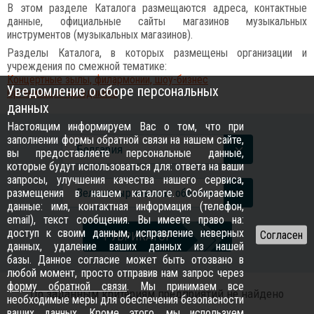
В этом разделе Каталога размещаются адреса, контактные
данные, официальные сайты магазинов музыкальных
инструментов (музыкальных магазинов).
Разделы Каталога, в которых размещены организации и
учреждения по смежной тематике:
Концертные зылы, филармонии, шоу-бизнес
Уведомление о сборе персональных
Организация праздников
данных
Настоящим информируем Вас о том, что при
заполнении формы обратной связи на нашем сайте,
Болгария
вы предоставляете персональные данные,
которые будут использоваться для: ответа на ваши
запросы, улучшения качества нашего сервиса,
Великотырновская область
размещения в нашем каталоге. Собираемые
данные: имя, контактная информация (телефон,
email), текст сообщения. Вы имеете право на:
доступ к своим данным, исправление неверных
РУБРИКАТОР
данных, удаление ваших данных из нашей
базы. Данное согласие может быть отозвано в
любой момент, просто отправив нам запрос через
форму обратной связи
. Мы принимаем все
По заданным критериям предприятий не найдено
необходимые меры для обеспечения безопасности
ваших данных. Кроме этого, мы используем