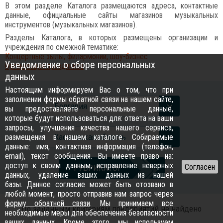
В этом разделе Каталога размещаются адреса, контактные
данные, официальные сайты магазинов музыкальных
инструментов (музыкальных магазинов).
Разделы Каталога, в которых размещены организации и
учреждения по смежной тематике:
Концертные зылы, филармонии, шоу-бизнес
Уведомление о сборе персональных
Организация праздников
данных
Настоящим информируем Вас о том, что при
заполнении формы обратной связи на нашем сайте,
Болгария
вы предоставляете персональные данные,
которые будут использоваться для: ответа на ваши
запросы, улучшения качества нашего сервиса,
Хасковская область
размещения в нашем каталоге. Собираемые
данные: имя, контактная информация (телефон,
email), текст сообщения. Вы имеете право на:
доступ к своим данным, исправление неверных
РУБРИКАТОР
данных, удаление ваших данных из нашей
базы. Данное согласие может быть отозвано в
любой момент, просто отправив нам запрос через
форму обратной связи
. Мы принимаем все
По заданным критериям предприятий не найдено
необходимые меры для обеспечения безопасности
ваших данных. Кроме этого, мы используем