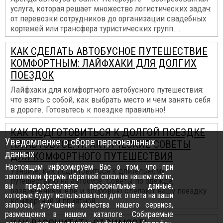
услуга, которая решает множество логистических задач:
от перевозки сотрудников до организации свадебных
кортежей или трансфера туристических групп...
КАК СДЕЛАТЬ АВТОБУСНОЕ ПУТЕШЕСТВИЕ
КОМФОРТНЫМ: ЛАЙФХАКИ ДЛЯ ДОЛГИХ
ПОЕЗДОК
Лайфхаки для комфортного автобусного путешествия:
что взять с собой, как выбрать место и чем занять себя
в дороге. Готовьтесь к поездке правильно!
КАК ПОДГОТОВИТЬСЯ К ДОЛГОЙ ПОЕЗДКЕ
Уведомление о сборе персональных
НА АВТОБУСЕ: ПРАКТИЧЕСКИЕ СОВЕТЫ
данных
ДЛЯ КОМФОРТНОГО ПУТЕШЕСТВИЯ
Настоящим информируем Вас о том, что при
Узнайте, как подготовиться к длительному
заполнении формы обратной связи на нашем сайте,
путешествию на автобусе. Советы по одежде,
вы предоставляете персональные данные,
развлечениям, еде и здоровью сделают вашу поездку
которые будут использоваться для: ответа на ваши
комфортной и приятной...
запросы, улучшения качества нашего сервиса,
размещения в нашем каталоге. Собираемые