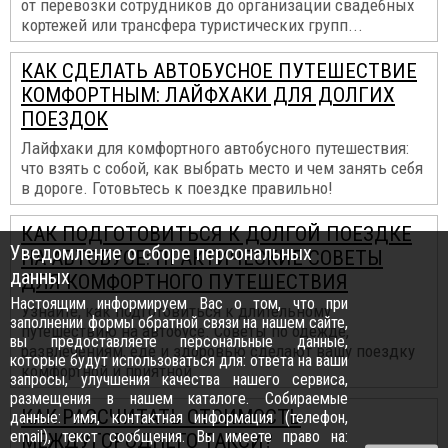
от перевозки сотрудников до организации свадебных
кортежей или трансфера туристических групп...
КАК СДЕЛАТЬ АВТОБУСНОЕ ПУТЕШЕСТВИЕ
КОМФОРТНЫМ: ЛАЙФХАКИ ДЛЯ ДОЛГИХ
ПОЕЗДОК
Лайфхаки для комфортного автобусного путешествия:
что взять с собой, как выбрать место и чем занять себя
в дороге. Готовьтесь к поездке правильно!
КАК ПОДГОТОВИТЬСЯ К ДОЛГОЙ ПОЕЗДКЕ
Уведомление о сборе персональных
НА АВТОБУСЕ: ПРАКТИЧЕСКИЕ СОВЕТЫ
данных
ДЛЯ КОМФОРТНОГО ПУТЕШЕСТВИЯ
Настоящим информируем Вас о том, что при
Узнайте, как подготовиться к длительному
заполнении формы обратной связи на нашем сайте,
путешествию на автобусе. Советы по одежде,
вы предоставляете персональные данные,
развлечениям, еде и здоровью сделают вашу поездку
которые будут использоваться для: ответа на ваши
комфортной и приятной...
запросы, улучшения качества нашего сервиса,
размещения в нашем каталоге. Собираемые
КАК РАССЧИТАТЬ СТОИМОСТЬ
данные: имя, контактная информация (телефон,
email), текст сообщения. Вы имеете право на:
МЕЖДУГОРОДНЕГО ТАКСИ?