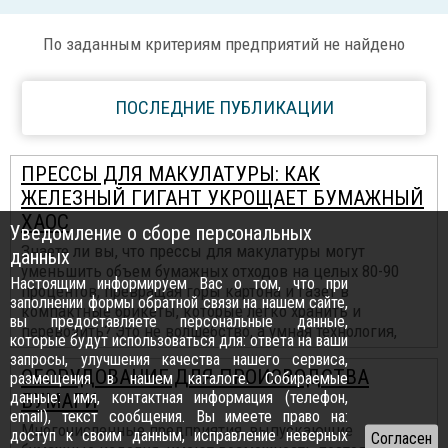
По заданным критериям предприятий не найдено
ПОСЛЕДНИЕ ПУБЛИКАЦИИ
ПРЕССЫ ДЛЯ МАКУЛАТУРЫ: КАК
ЖЕЛЕЗНЫЙ ГИГАНТ УКРОЩАЕТ БУМАЖНЫЙ
ХАОС
Уведомление о сборе персональных
Знаете ли вы, что прессы для макулатуры могут
данных
уменьшить объем бумажных отходов на целых 80-90
Настоящим информируем Вас о том, что при
процентов, превращая горы картона и газет в
заполнении формы обратной связи на нашем сайте,
компактные брикеты, которые легко хранить и
вы предоставляете персональные данные,
перевозить? Это не волшебство, а умная технология,
которые будут использоваться для: ответа на ваши
запросы, улучшения качества нашего сервиса,
ОБОРУДОВАНИЕ ДЛЯ ПРОИЗВОДСТВА
размещения в нашем каталоге. Собираемые
данные: имя, контактная информация (телефон,
БУМАГИ
email), текст сообщения. Вы имеете право на:
Многочисленные предприятия, выпускающие
доступ к своим данным, исправление неверных