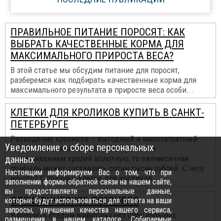
ПРАВИЛЬНОЕ ПИТАНИЕ ПОРОСЯТ: КАК
ВЫБРАТЬ КАЧЕСТВЕННЫЕ КОРМА ДЛЯ
МАКСИМАЛЬНОГО ПРИРОСТА ВЕСА?
В этой статье мы обсудим питание для поросят,
разберемся как подбирать качественные корма для
максимального результата в приросте веса особи...
КЛЕТКИ ДЛЯ КРОЛИКОВ КУПИТЬ В САНКТ-
ПЕТЕРБУРГЕ
Разведение кроликов – выгодный и малозатратный
Уведомление о сборе персональных
бизнес. Если заниматься разведением и
данных
выращиванием кролей вплотную, то ежемесячная
прибыль может составлять сотни тысяч рублей. С чего
Настоящим информируем Вас о том, что при
начать? С покупки клеток для кроликов...
заполнении формы обратной связи на нашем сайте,
вы предоставляете персональные данные,
ЭЛЕКТРИЧЕСКОЕ ПОГОНЯЛО
которые будут использоваться для: ответа на ваши
запросы, улучшения качества нашего сервиса,
Управлять стадом животных без специальных
размещения в нашем каталоге. Собираемые