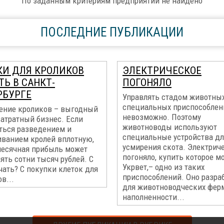
По заданным критериям предприятий не найдено
ПОСЛЕДНИЕ ПУБЛИКАЦИИ
КИ ДЛЯ КРОЛИКОВ
ЭЛЕКТРИЧЕСКОЕ
Ь В САНКТ-
ПОГОНЯЛО
РБУРГЕ
Управлять стадом животных
специальных приспособлен
ение кроликов – выгодный
невозможно. Поэтому
затратный бизнес. Если
животноводы используют
ться разведением и
специальные устройства дл
ванием кролей вплотную,
усмирения скота. Электрич
месячная прибыль может
погоняло, купить которое м
ять сотни тысяч рублей. С
Укрвет,– одно из таких
чать? С покупки клеток для
приспособлений. Оно разра
в...
для животноводческих фер
наполненности...