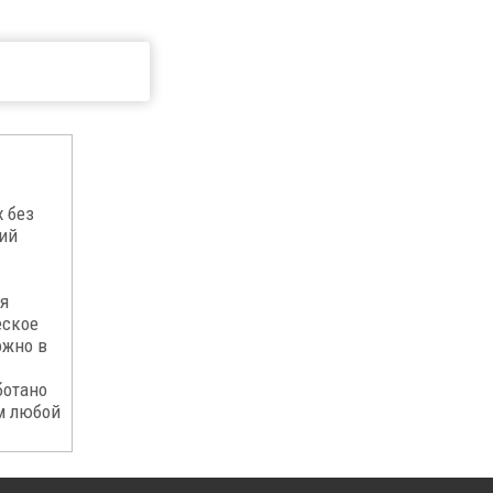
 без
ий
я
еское
ожно в
ботано
м любой