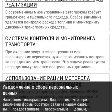
РЕАЛИЗАЦИИ
В современном мире управление автопарком требует
грамотного и тщательного подхода. Особое внимание
уделяется контролю расхода топлива и мониторингу
движения транспортных средств...
СИСТЕМЫ КОНТРОЛЯ И МОНИТОРИНГА
ТРАНСПОРТА
При оказании услуг в сфере грузовых или
пассажирских перевозок нужно организовать контроль
за передвижением транспорта. Это задача реализуется
посредством установки специальных датчиков...
ИСПОЛЬЗОВАНИЕ РАЦИИ МОТОРОЛА
DP2400 В РАЗЛИЧНЫХ УСЛОВИЯХ
Уведомление о сборе персональных
В горной местности данную рацию Motorola DP2400
данных
очень удобно использовать для различных нужд. В
Настоящим информируем Вас о том, что при
частности, использование этой рации позволит
заполнении формы обратной связи на нашем сайте,
овцеводам правильно управлять отарами овец,
вы предоставляете персональные данные,
которые выпасаются в горной местности...