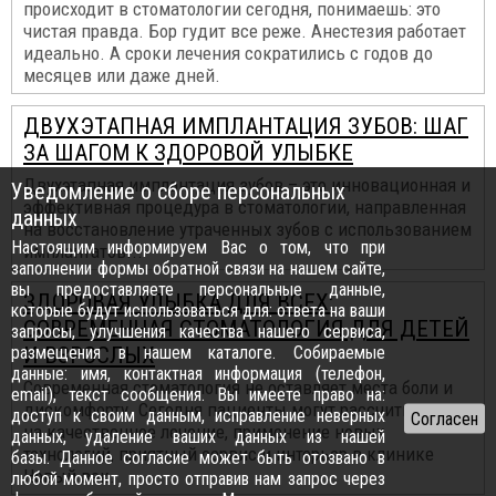
происходит в стоматологии сегодня, понимаешь: это
чистая правда. Бор гудит все реже. Анестезия работает
идеально. А сроки лечения сократились с годов до
месяцев или даже дней.
ДВУХЭТАПНАЯ ИМПЛАНТАЦИЯ ЗУБОВ: ШАГ
ЗА ШАГОМ К ЗДОРОВОЙ УЛЫБКЕ
Двухэтапная имплантация зубов – это инновационная и
Уведомление о сборе персональных
эффективная процедура в стоматологии, направленная
данных
на восстановление утраченных зубов с использованием
Настоящим информируем Вас о том, что при
имплантатов...
заполнении формы обратной связи на нашем сайте,
вы предоставляете персональные данные,
ЗДОРОВАЯ УЛЫБКА ДЛЯ ВСЕХ:
которые будут использоваться для: ответа на ваши
СОВРЕМЕННАЯ СТОМАТОЛОГИЯ ДЛЯ ДЕТЕЙ
запросы, улучшения качества нашего сервиса,
размещения в нашем каталоге. Собираемые
И ВЗРОСЛЫХ
данные: имя, контактная информация (телефон,
Современная стоматология не оставляет места боли и
email), текст сообщения. Вы имеете право на:
дискомфорту. Сегодня пациенты могут рассчитывать
доступ к своим данным, исправление неверных
на качественное лечение, применение новых
данных, удаление ваших данных из нашей
технологий, приятный сервис и интерьер в клинике
базы. Данное согласие может быть отозвано в
Новый век.
любой момент, просто отправив нам запрос через