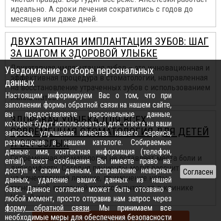
идеально. А сроки лечения сократились с годов до
месяцев или даже дней.
ДВУХЭТАПНАЯ ИМПЛАНТАЦИЯ ЗУБОВ: ШАГ
ЗА ШАГОМ К ЗДОРОВОЙ УЛЫБКЕ
Двухэтапная имплантация зубов – это инновационная и
Уведомление о сборе персональных
эффективная процедура в стоматологии, направленная
данных
на восстановление утраченных зубов с использованием
Настоящим информируем Вас о том, что при
имплантатов...
заполнении формы обратной связи на нашем сайте,
вы предоставляете персональные данные,
ЗДОРОВАЯ УЛЫБКА ДЛЯ ВСЕХ:
которые будут использоваться для: ответа на ваши
СОВРЕМЕННАЯ СТОМАТОЛОГИЯ ДЛЯ ДЕТЕЙ
запросы, улучшения качества нашего сервиса,
размещения в нашем каталоге. Собираемые
И ВЗРОСЛЫХ
данные: имя, контактная информация (телефон,
Современная стоматология не оставляет места боли и
email), текст сообщения. Вы имеете право на:
дискомфорту. Сегодня пациенты могут рассчитывать
доступ к своим данным, исправление неверных
на качественное лечение, применение новых
данных, удаление ваших данных из нашей
технологий, приятный сервис и интерьер в клинике
базы. Данное согласие может быть отозвано в
Новый век.
любой момент, просто отправив нам запрос через
форму обратной связи
. Мы принимаем все
необходимые меры для обеспечения безопасности
ДРУГИЕ ПУБЛИКАЦИИ В РУБРИКЕ