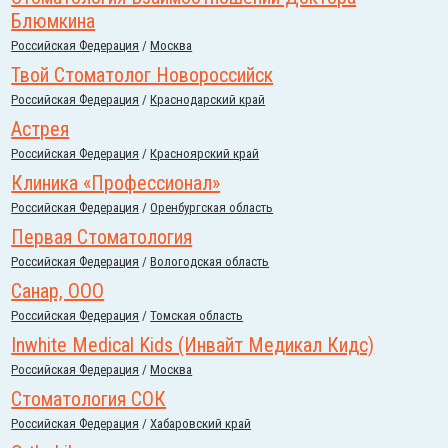
Блюмкина
Российcкая Федерация
/
Москва
Твой Стоматолог Новороссийск
Российcкая Федерация
/
Краснодарский край
Астрея
Российcкая Федерация
/
Красноярский край
Клиника «Профессионал»
Российcкая Федерация
/
Оренбургская область
Первая Стоматология
Российcкая Федерация
/
Вологодская область
Санар, ООО
Российcкая Федерация
/
Томская область
Inwhite Medical Kids (Инвайт Медикал Кидс)
Российcкая Федерация
/
Москва
Стоматология СОК
Российcкая Федерация
/
Хабаровский край