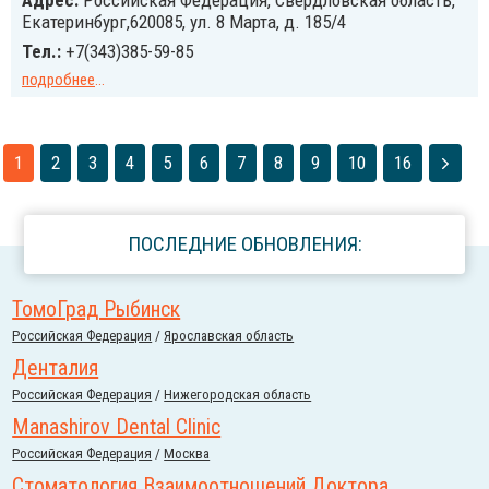
Адрес:
Российcкая Федерация, Свердловская область,
Екатеринбург,620085, ул. 8 Марта, д. 185/4
Тел.:
+7(343)385-59-85
подробнее
...
1
2
3
4
5
6
7
8
9
10
16
ПОСЛЕДНИЕ ОБНОВЛЕНИЯ:
ТомоГрад Рыбинск
Российcкая Федерация
/
Ярославская область
Денталия
Российcкая Федерация
/
Нижегородская область
Manashirov Dental Clinic
Российcкая Федерация
/
Москва
Стоматология Взаимоотношений Доктора