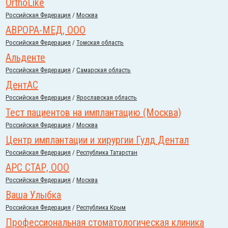
OrthoLike
Российcкая Федерация
/
Москва
АВРОРА-МЕД, ООО
Российcкая Федерация
/
Томская область
Альденте
Российcкая Федерация
/
Самарская область
ДентАС
Российcкая Федерация
/
Ярославская область
Тест пациентов на имплантацию (Москва)
Российcкая Федерация
/
Москва
Центр имплантации и хирургии Гулд Дентал
Российcкая Федерация
/
Республика Татарстан
АРС СТАР, ООО
Российcкая Федерация
/
Москва
Ваша Улыбка
Российcкая Федерация
/
Республика Крым
Профессиональная стоматологическая клиника