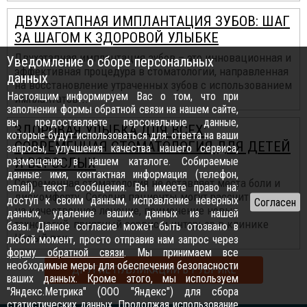
ДВУХЭТАПНАЯ ИМПЛАНТАЦИЯ ЗУБОВ: ШАГ
ЗА ШАГОМ К ЗДОРОВОЙ УЛЫБКЕ
Двухэтапная имплантация зубов – это инновационная и
Уведомление о сборе персональных
эффективная процедура в стоматологии, направленная
данных
на восстановление утраченных зубов с использованием
Настоящим информируем Вас о том, что при
имплантатов...
заполнении формы обратной связи на нашем сайте,
вы предоставляете персональные данные,
ЗДОРОВАЯ УЛЫБКА ДЛЯ ВСЕХ:
которые будут использоваться для: ответа на ваши
СОВРЕМЕННАЯ СТОМАТОЛОГИЯ ДЛЯ ДЕТЕЙ
запросы, улучшения качества нашего сервиса,
размещения в нашем каталоге. Собираемые
И ВЗРОСЛЫХ
данные: имя, контактная информация (телефон,
Современная стоматология не оставляет места боли и
email), текст сообщения. Вы имеете право на:
дискомфорту. Сегодня пациенты могут рассчитывать
доступ к своим данным, исправление неверных
на качественное лечение, применение новых
данных, удаление ваших данных из нашей
технологий, приятный сервис и интерьер в клинике
базы. Данное согласие может быть отозвано в
Новый век.
любой момент, просто отправив нам запрос через
форму обратной связи
. Мы принимаем все
необходимые меры для обеспечения безопасности
ДРУГИЕ ПУБЛИКАЦИИ В РУБРИКЕ
ваших данных. Кроме этого, мы используем
"Яндекс.Метрика" (ООО "Яндекс") для сбора
статистических данных. Продолжая использование