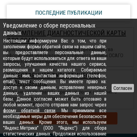
ПОСЛЕДНИЕ ПУБЛИКАЦИИ
Уведомление о сборе персональных
данных
ОФОРМЛЕНИЕ ДИАГНОСТИЧЕСКОЙ КАРТЫ
ДЛЯ ОСАГО
Настоящим информируем Вас о том, что при
заполнении формы обратной связи на нашем сайте,
Для большинства автолюбителей преимущества
вы предоставляете персональные данные,
оформления обязательного страхового полиса ОСАГО
которые будут использоваться для: ответа на ваши
являются очевидными
запросы, улучшения качества нашего сервиса,
размещения в нашем каталоге. Собираемые
КАЧЕСТВЕННОЕ ТУРИСТИЧЕСКОЕ
данные: имя, контактная информация (телефон,
email), текст сообщения. Вы имеете право на:
СТРАХОВАНИЕ
доступ к своим данным, исправление неверных
Если не хотите тратить время на поиск надежного
данных, удаление ваших данных из нашей
подрядчика, то воспользуйтесь услугами
базы. Данное согласие может быть отозвано в
«УКРФИНСТРАХ»
любой момент, просто отправив нам запрос через
форму обратной связи
. Мы принимаем все
необходимые меры для обеспечения безопасности
ДРУГИЕ ПУБЛИКАЦИИ В РУБРИКЕ
ваших данных. Кроме этого, мы используем
"Яндекс.Метрика" (ООО "Яндекс") для сбора
статистических данных. Продолжая использование