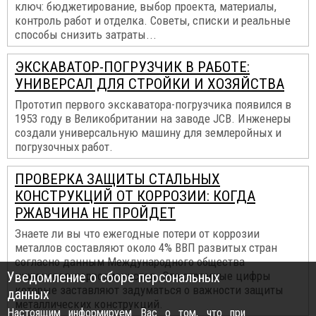
ключ: бюджетирование, выбор проекта, материалы,
контроль работ и отделка. Советы, списки и реальные
способы снизить затраты...
ЭКСКАВАТОР-ПОГРУЗЧИК В РАБОТЕ:
УНИВЕРСАЛ ДЛЯ СТРОЙКИ И ХОЗЯЙСТВА
Прототип первого экскаватора-погрузчика появился в
1953 году в Великобритании на заводе JCB. Инженеры
создали универсальную машину для землеройных и
погрузочных работ.
ПРОВЕРКА ЗАЩИТЫ СТАЛЬНЫХ
КОНСТРУКЦИЙ ОТ КОРРОЗИИ: КОГДА
РЖАВЧИНА НЕ ПРОЙДЕТ
Знаете ли вы что ежегодные потери от коррозии
металлов составляют около 4% ВВП развитых стран
согласно данным Международного общества
Уведомление о сборе персональных
инженеров-коррозионистов. Это огромные цифры
которые заставляют задуматься о важности защиты
данных
металлических конструкций.
Настоящим информируем Вас о том, что при