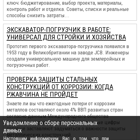
ключ: бюджетирование, выбор проекта, материалы,
контроль работ и отделка. Советы, списки и реальные
способы снизить затраты...
ЭКСКАВАТОР-ПОГРУЗЧИК В РАБОТЕ:
УНИВЕРСАЛ ДЛЯ СТРОЙКИ И ХОЗЯЙСТВА
Прототип первого экскаватора-погрузчика появился в
1953 году в Великобритании на заводе JCB. Инженеры
создали универсальную машину для землеройных и
погрузочных работ.
ПРОВЕРКА ЗАЩИТЫ СТАЛЬНЫХ
КОНСТРУКЦИЙ ОТ КОРРОЗИИ: КОГДА
РЖАВЧИНА НЕ ПРОЙДЕТ
Знаете ли вы что ежегодные потери от коррозии
металлов составляют около 4% ВВП развитых стран
согласно данным Международного общества
Уведомление о сборе персональных
инженеров-коррозионистов. Это огромные цифры
которые заставляют задуматься о важности защиты
данных
металлических конструкций.
Настоящим информируем Вас о том, что при