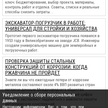
ключ: бюджетирование, выбор проекта, материалы,
контроль работ и отделка. Советы, списки и реальные
способы снизить затраты...
ЭКСКАВАТОР-ПОГРУЗЧИК В РАБОТЕ:
УНИВЕРСАЛ ДЛЯ СТРОЙКИ И ХОЗЯЙСТВА
Прототип первого экскаватора-погрузчика появился в
1953 году в Великобритании на заводе JCB. Инженеры
создали универсальную машину для землеройных и
погрузочных работ.
ПРОВЕРКА ЗАЩИТЫ СТАЛЬНЫХ
КОНСТРУКЦИЙ ОТ КОРРОЗИИ: КОГДА
РЖАВЧИНА НЕ ПРОЙДЕТ
Знаете ли вы что ежегодные потери от коррозии
металлов составляют около 4% ВВП развитых стран
согласно данным Международного общества
Уведомление о сборе персональных
инженеров-коррозионистов. Это огромные цифры
которые заставляют задуматься о важности защиты
данных
металлических конструкций.
Настоящим информируем Вас о том, что при