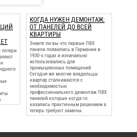
КОГДА НУЖЕН ДЕМОНТАЖ:
КЦИЙ
ОТ ПАНЕЛЕЙ ДО ВСЕЙ
КВАРТИРЫ
ДЕТ
Знаете ли вы что первые ПВХ
панели появились в Германии в
 потери
1930-х годах и изначально
авляют
использовались для
ан
промышленных помещений.
родного
Сегодня же многие владельцы
квартир сталкиваются с
ные
необходимостью
профессионального демонтаж ПВХ
щиты
панелей которые когда-то
.
казались практичным решением а
теперь требуют замены.