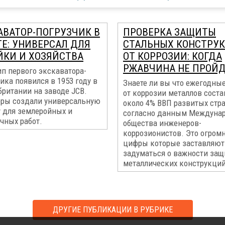
АВАТОР-ПОГРУЗЧИК В
ПРОВЕРКА ЗАЩИТЫ
ТЕ: УНИВЕРСАЛ ДЛЯ
СТАЛЬНЫХ КОНСТРУ
ЙКИ И ХОЗЯЙСТВА
ОТ КОРРОЗИИ: КОГДА
РЖАВЧИНА НЕ ПРОЙ
п первого экскаватора-
ика появился в 1953 году в
Знаете ли вы что ежегодные
британии на заводе JCB.
от коррозии металлов сост
ры создали универсальную
около 4% ВВП развитых стр
 для землеройных и
согласно данным Междуна
чных работ.
общества инженеров-
коррозионистов. Это огром
цифры которые заставляют
задуматься о важности за
металлических конструкций
ДРУГИЕ ПУБЛИКАЦИИ В РУБРИКЕ