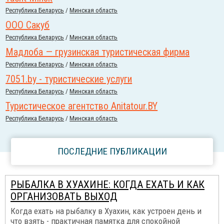
Республика Беларусь
/
Минская область
ООО Сакуб
Республика Беларусь
/
Минская область
Мадлоба — грузинская туристическая фирма
Республика Беларусь
/
Минская область
7051.by - туристические услуги
Республика Беларусь
/
Минская область
Туристическое агентство Anitatour.BY
Республика Беларусь
/
Минская область
ПОСЛЕДНИЕ ПУБЛИКАЦИИ
РЫБАЛКА В ХУАХИНЕ: КОГДА ЕХАТЬ И КАК
ОРГАНИЗОВАТЬ ВЫХОД
Когда ехать на рыбалку в Хуахин, как устроен день и
что взять - практичная памятка для спокойной