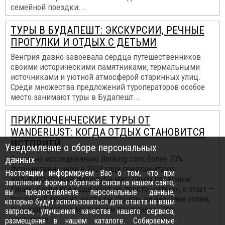
семейной поездки...
ТУРЫ В БУДАПЕШТ: ЭКСКУРСИИ, РЕЧНЫЕ
ПРОГУЛКИ И ОТДЫХ С ДЕТЬМИ
Венгрия давно завоевала сердца путешественников
своими историческими памятниками, термальными
источниками и уютной атмосферой старинных улиц.
Среди множества предложений туроператоров особое
место занимают туры в Будапешт...
ПРИКЛЮЧЕНЧЕСКИЕ ТУРЫ ОТ
WANDERLUST: КОГДА ОТДЫХ СТАНОВИТСЯ
ИСТОРИЕЙ
Уведомление о сборе персональных
данных
Согласно исследованию Booking.com, более 70%
путешественников в 2024 году предпочитают
Настоящим информируем Вас о том, что при
индивидуальные маршруты массовым пакетным
заполнении формы обратной связи на нашем сайте,
турам. Люди всё чаще ищут не просто «отдых», а опыт —
вы предоставляете персональные данные,
тот самый момент, когда ты стоишь на вершине холма,
которые будут использоваться для: ответа на ваши
дышишь чистым воздухом и понимаешь: это
запросы, улучшения качества нашего сервиса,
настоящее...
размещения в нашем каталоге. Собираемые