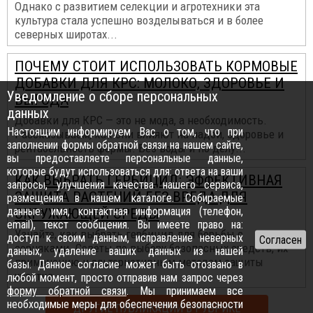
Однако с развитием селекции и агротехники эта
культура стала успешно возделываться и в более
северных широтах...
ПОЧЕМУ СТОИТ ИСПОЛЬЗОВАТЬ КОРМОВЫЕ
ДОБАВКИ ДЛЯ КРС: МОЛОКО, ЗДОРОВЬЕ И
Уведомление о сборе персональных
ВЫГОДА
данных
Добавки для КРС — это не мода, а необходимость.
Настоящим информируем Вас о том, что при
Рассказываем, как они влияют на надои, здоровье и
заполнении формы обратной связи на нашем сайте,
рентабельность фермы. Без воды и по делу...
вы предоставляете персональные данные,
которые будут использоваться для: ответа на ваши
КАК ВЫБРАТЬ ГЕРБИЦИД: ЭФФЕКТИВНАЯ
запросы, улучшения качества нашего сервиса,
ЗАЩИТА РАСТЕНИЙ БЕЗ ВРЕДА ДЛЯ
размещения в нашем каталоге. Собираемые
данные: имя, контактная информация (телефон,
ОКРУЖАЮЩЕЙ СРЕДЫ
email), текст сообщения. Вы имеете право на:
Узнайте, как выбрать гербицид для борьбы с
доступ к своим данным, исправление неверных
сорняками. Советы по выбору безопасных средств, их
данных, удаление ваших данных из нашей
применению и альтернативным методам защиты
базы. Данное согласие может быть отозвано в
участка...
любой момент, просто отправив нам запрос через
форму обратной связи
. Мы принимаем все
необходимые меры для обеспечения безопасности
ДРУГИЕ ПУБЛИКАЦИИ В РУБРИКЕ