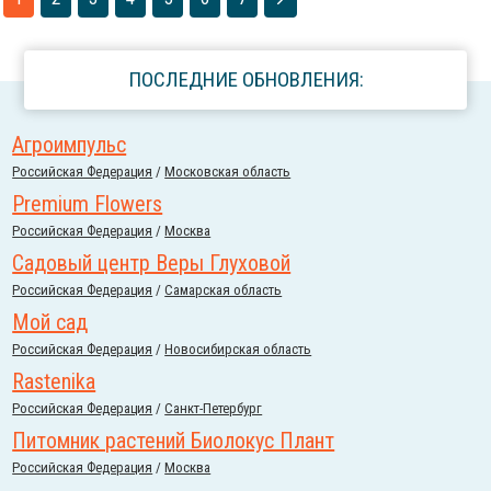
ПОСЛЕДНИЕ ОБНОВЛЕНИЯ:
Агроимпульс
Российcкая Федерация
/
Московская область
Premium Flowers
Российcкая Федерация
/
Москва
Садовый центр Веры Глуховой
Российcкая Федерация
/
Самарская область
Мой сад
Российcкая Федерация
/
Новосибирская область
Rastenika
Российcкая Федерация
/
Санкт-Петербург
Питомник растений Биолокус Плант
Российcкая Федерация
/
Москва