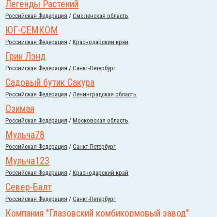
Легенды Растений
Российcкая Федерация
/
Смоленская область
ЮГ-СЕМКОМ
Российcкая Федерация
/
Краснодарский край
Грин Лэнд
Российcкая Федерация
/
Санкт-Петербург
Садовый бутик Сакура
Российcкая Федерация
/
Ленинградская область
Озимая
Российcкая Федерация
/
Московская область
Мульча78
Российcкая Федерация
/
Санкт-Петербург
Мульча123
Российcкая Федерация
/
Краснодарский край
Cевер-Балт
Российcкая Федерация
/
Санкт-Петербург
Компания "Глазовский комбикормовый завод"