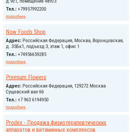
д.9с1, помещение 48Н/3
Тел.:
+79957992200
подробнее
...
Now Foods Shop
Адрес:
Российcкая Федерация, Москва, Воронцовская,
д. 35Бк1, подъезд 3, этаж 1, офис 1
Тел.:
+74956659285
подробнее
...
Premium Flowers
Адрес:
Российcкая Федерация, 129272 Москва
Сущевский вал 66
Тел.:
+7 963 6194950
подробнее
...
Prodex - Продажа физиотерапевтических
аппаратов и витаминных комплексов