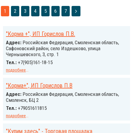
1
2
3
4
5
6
7
"Корма +", ИП Горислов П.В.
Адрес:
Российcкая Федерация, Смоленская область,
Сафоновский район, село Издешково, улица
Чернышевского, 3, стр. 1
Тел.:
+7(905)161-18-15
подробнее
...
"Корма+", ИП Горислов П.В
Адрес:
Российcкая Федерация, Смоленская область,
Смоленск, БЦ 2
Тел.:
+79051611815
подробнее
...
"Купим здесь" - Торговая площадка