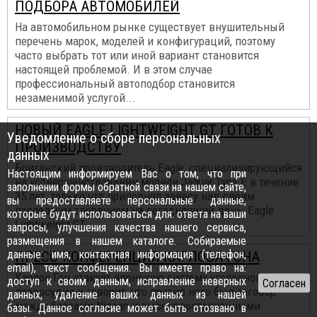
ПОДБОРА АВТОМОБИЛЕЙ
На автомобильном рынке существует внушительный
перечень марок, моделей и конфигураций, поэтому
часто выбрать тот или иной вариант становится
настоящей проблемой. И в этом случае
профессиональный автоподбор становится
незаменимой услугой...
НОВЫЙ EAGLE LIGHTWEIGHT GT ГОТОВ К
Уведомление о сборе персональных
ПРОИЗВОДСТВУ
данных
Британский производитель Eagle, специализирующийся
Настоящим информируем Вас о том, что при
на усовершенствовании модели Jaguar Type E в течение
заполнении формы обратной связи на нашем сайте,
35 лет, только что приподнял завесу над своим
вы предоставляете персональные данные,
последним творением на сегодняшний день: Eagle
которые будут использоваться для: ответа на ваши
Lightweight GT...
запросы, улучшения качества нашего сервиса,
размещения в нашем каталоге. Собираемые
данные: имя, контактная информация (телефон,
ПРЕСС-КОНФЕРЕНЦИЯ КАРЛОСА ГОНА
email), текст сообщения. Вы имеете право на:
Карлос Гон атакует японскую систему уголовного
доступ к своим данным, исправление неверных
правосудия и говорит, что против него был заговор
данных, удаление ваших данных из нашей
между боссами Nissan и высокопоставленными
базы. Данное согласие может быть отозвано в