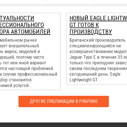
КТУАЛЬНОСТИ
НОВЫЙ EAGLE LIGHTW
ЕССИОНАЛЬНОГО
GT ГОТОВ К
ОРА АВТОМОБИЛЕЙ
ПРОИЗВОДСТВУ
омобильном рынке
Британский производитель E
вует внушительный
специализирующийся на
ь марок, моделей и
усовершенствовании модел
раций, поэтому часто
Jaguar Type E в течение 35 ле
 тот или иной вариант
только что приподнял завес
ится настоящей проблемой.
своим последним творение
ом случае профессиональный
сегодняшний день: Eagle
дбор становится
Lightweight GT...
имой услугой...
ДРУГИЕ ПУБЛИКАЦИИ В РУБРИКЕ