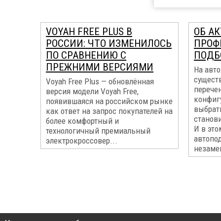
VOYAH FREE PLUS В
ОБ А
РОССИИ: ЧТО ИЗМЕНИЛОСЬ
ПРОФ
ПО СРАВНЕНИЮ С
ПОДБ
ПРЕЖНИМИ ВЕРСИЯМИ
На авт
сущест
Voyah Free Plus — обновлённая
перечен
версия модели Voyah Free,
конфигу
появившаяся на российском рынке
выбрать
как ответ на запрос покупателей на
станов
более комфортный и
И в эт
технологичный премиальный
автопо
электрокроссовер...
незамен