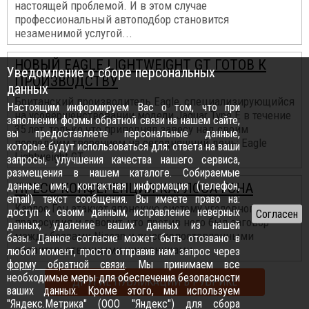
настоящей проблемой. И в этом случае
профессиональный автоподбор становится
незаменимой услугой...
НОВЫЙ EAGLE LIGHTWEIGHT GT ГОТОВ К
Уведомление о сборе персональных
ПРОИЗВОДСТВУ
данных
Британский производитель Eagle, специализирующийся
Настоящим информируем Вас о том, что при
на усовершенствовании модели Jaguar Type E в течение
заполнении формы обратной связи на нашем сайте,
35 лет, только что приподнял завесу над своим
вы предоставляете персональные данные,
последним творением на сегодняшний день: Eagle
которые будут использоваться для: ответа на ваши
Lightweight GT...
запросы, улучшения качества нашего сервиса,
размещения в нашем каталоге. Собираемые
данные: имя, контактная информация (телефон,
ПРЕСС-КОНФЕРЕНЦИЯ КАРЛОСА ГОНА
email), текст сообщения. Вы имеете право на:
Карлос Гон атакует японскую систему уголовного
доступ к своим данным, исправление неверных
правосудия и говорит, что против него был заговор
данных, удаление ваших данных из нашей
между боссами Nissan и высокопоставленными
базы. Данное согласие может быть отозвано в
правительственными чиновниками...
любой момент, просто отправив нам запрос через
форму обратной связи
. Мы принимаем все
необходимые меры для обеспечения безопасности
ДРУГИЕ ПУБЛИКАЦИИ В РУБРИКЕ
ваших данных. Кроме этого, мы используем
"Яндекс.Метрика" (ООО "Яндекс") для сбора