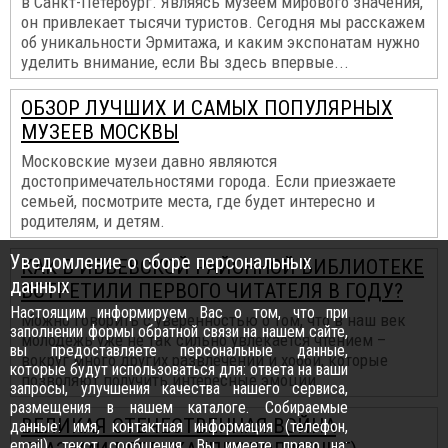
в Санкт-Петербург. Являясь музеем мирового значения,
он привлекает тысячи туристов. Сегодня мы расскажем
об уникальности Эрмитажа, и каким экспонатам нужно
уделить внимание, если Вы здесь впервые...
ОБЗОР ЛУЧШИХ И САМЫХ ПОПУЛЯРНЫХ
МУЗЕЕВ МОСКВЫ
Московские музеи давно являются
достопримечательностями города. Если приезжаете
семьей, посмотрите места, где будет интересно и
родителям, и детям.
Уведомление о сборе персональных
КАК В ИВЬЕВСКОЙ РАЙОННОЙ БИБЛИОТЕКЕ
данных
ВСТРЕТИЛИ ПЕРВОГО ЧИТАТЕЛЯ В ГОДУ?
Настоящим информируем Вас о том, что при
Можно говорить с уверенностью о том, что в наш век
заполнении формы обратной связи на нашем сайте,
молодежь уже не так сильно увлекается чтением –
вы предоставляете персональные данные,
вокруг много других развлечений и хобби, которые
которые будут использоваться для: ответа на ваши
позволяют получить интересные эмоции...
запросы, улучшения качества нашего сервиса,
размещения в нашем каталоге. Собираемые
ВЕЛИКАЯ ОТЕЧЕСТВЕННАЯ ВОЙНА
данные: имя, контактная информация (телефон,
email), текст сообщения. Вы имеете право на: