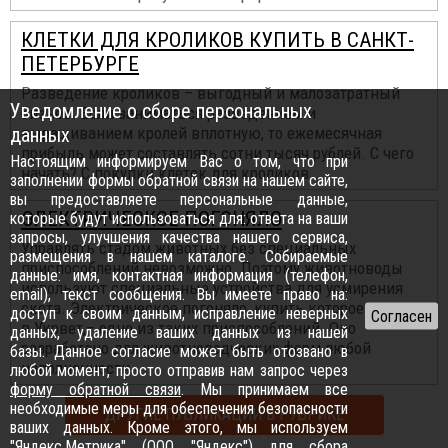
КЛЕТКИ ДЛЯ КРОЛИКОВ КУПИТЬ В САНКТ-
ПЕТЕРБУРГЕ
Разведение кроликов – выгодный и малозатратный
Уведомление о сборе персональных
бизнес. Если заниматься разведением и
данных
выращиванием кролей вплотную, то ежемесячная
прибыль может составлять сотни тысяч рублей. С чего
Настоящим информируем Вас о том, что при
начать? С покупки клеток для кроликов...
заполнении формы обратной связи на нашем сайте,
вы предоставляете персональные данные,
ЭЛЕКТРИЧЕСКОЕ ПОГОНЯЛО
которые будут использоваться для: ответа на ваши
запросы, улучшения качества нашего сервиса,
Управлять стадом животных без специальных
размещения в нашем каталоге. Собираемые
приспособлений невозможно. Поэтому животноводы
данные: имя, контактная информация (телефон,
используют специальные устройства для усмирения
email), текст сообщения. Вы имеете право на:
скота. Электрическое погоняло, купить которое можно
доступ к своим данным, исправление неверных
в Укрвет,– одно из таких приспособлений. Оно
данных, удаление ваших данных из нашей
разработано для животноводческих ферм любой
базы. Данное согласие может быть отозвано в
наполненности...
любой момент, просто отправив нам запрос через
форму обратной связи
. Мы принимаем все
необходимые меры для обеспечения безопасности
ДРУГИЕ ПУБЛИКАЦИИ В РУБРИКЕ
ваших данных. Кроме этого, мы используем
"Яндекс.Метрика" (ООО "Яндекс") для сбора