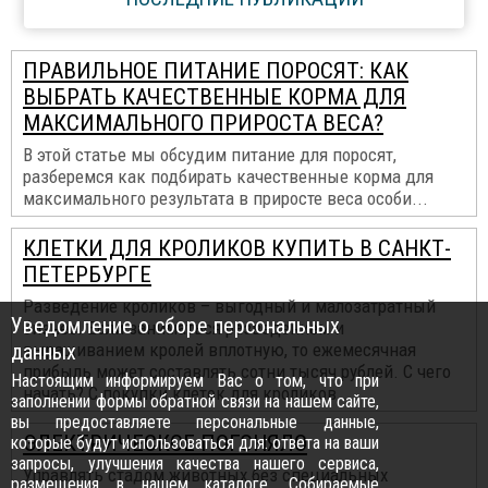
ПРАВИЛЬНОЕ ПИТАНИЕ ПОРОСЯТ: КАК
ВЫБРАТЬ КАЧЕСТВЕННЫЕ КОРМА ДЛЯ
МАКСИМАЛЬНОГО ПРИРОСТА ВЕСА?
В этой статье мы обсудим питание для поросят,
разберемся как подбирать качественные корма для
максимального результата в приросте веса особи...
КЛЕТКИ ДЛЯ КРОЛИКОВ КУПИТЬ В САНКТ-
ПЕТЕРБУРГЕ
Разведение кроликов – выгодный и малозатратный
Уведомление о сборе персональных
бизнес. Если заниматься разведением и
данных
выращиванием кролей вплотную, то ежемесячная
прибыль может составлять сотни тысяч рублей. С чего
Настоящим информируем Вас о том, что при
начать? С покупки клеток для кроликов...
заполнении формы обратной связи на нашем сайте,
вы предоставляете персональные данные,
ЭЛЕКТРИЧЕСКОЕ ПОГОНЯЛО
которые будут использоваться для: ответа на ваши
запросы, улучшения качества нашего сервиса,
Управлять стадом животных без специальных
размещения в нашем каталоге. Собираемые