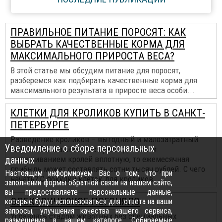
ПРАВИЛЬНОЕ ПИТАНИЕ ПОРОСЯТ: КАК
ВЫБРАТЬ КАЧЕСТВЕННЫЕ КОРМА ДЛЯ
МАКСИМАЛЬНОГО ПРИРОСТА ВЕСА?
В этой статье мы обсудим питание для поросят,
разберемся как подбирать качественные корма для
максимального результата в приросте веса особи...
КЛЕТКИ ДЛЯ КРОЛИКОВ КУПИТЬ В САНКТ-
ПЕТЕРБУРГЕ
Разведение кроликов – выгодный и малозатратный
Уведомление о сборе персональных
бизнес. Если заниматься разведением и
данных
выращиванием кролей вплотную, то ежемесячная
прибыль может составлять сотни тысяч рублей. С чего
Настоящим информируем Вас о том, что при
начать? С покупки клеток для кроликов...
заполнении формы обратной связи на нашем сайте,
вы предоставляете персональные данные,
ЭЛЕКТРИЧЕСКОЕ ПОГОНЯЛО
которые будут использоваться для: ответа на ваши
запросы, улучшения качества нашего сервиса,
Управлять стадом животных без специальных
размещения в нашем каталоге. Собираемые